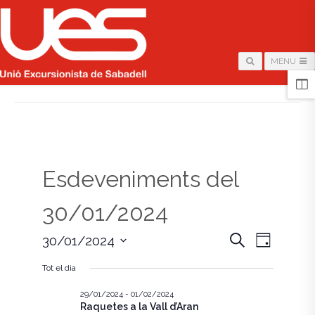
MENU
HOME
/
PÀGINA
Esdeveniments del
30/01/2024
N
N
C
30/01/2024
D
e
i
S
a
r
a
a
Tot el dia
e
c
v
l
a
v
e
29/01/2024
-
01/02/2024
e
Raquetes a la Vall d’Aran
c