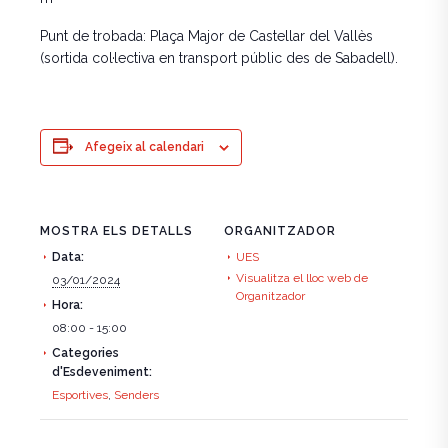
Punt de trobada: Plaça Major de Castellar del Vallès
(sortida col·lectiva en transport públic des de Sabadell).
Afegeix al calendari
MOSTRA ELS DETALLS
ORGANITZADOR
Data:
UES
Visualitza el lloc web de
03/01/2024
Organitzador
Hora:
08:00 - 15:00
Categories
d'Esdeveniment:
Esportives
,
Senders