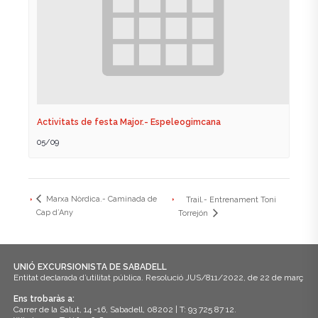
Activitats de festa Major.- Espeleogimcana
05/09
Marxa Nòrdica.- Caminada de
Trail.- Entrenament Toni
Cap d’Any
Torrejón
UNIÓ EXCURSIONISTA DE SABADELL
Entitat declarada d’utilitat pública. Resolució JUS/811/2022, de 22 de març
Ens trobaràs a:
Carrer de la Salut, 14 -16, Sabadell, 08202 | T: 93 725 87 12.