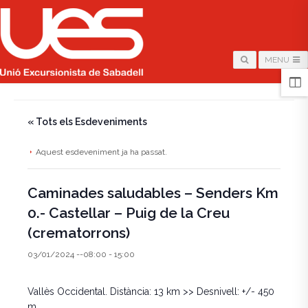
MENU
HOME
/
PÀGINA
/
« Tots els Esdeveniments
Aquest esdeveniment ja ha passat.
Caminades saludables – Senders Km
0.- Castellar – Puig de la Creu
(crematorrons)
03/01/2024 --08:00
-
15:00
Vallès Occidental. Distància: 13 km >> Desnivell: +/- 450
m