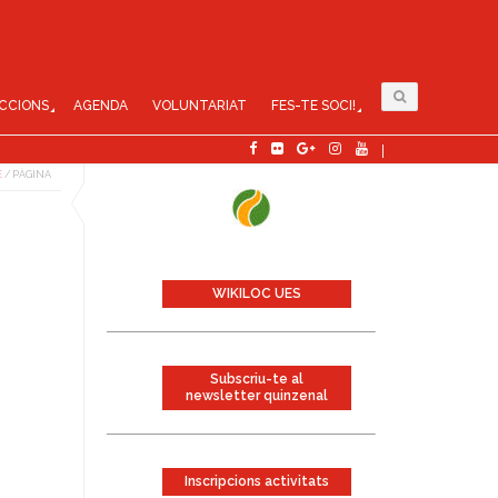
CCIONS
AGENDA
VOLUNTARIAT
FES-TE SOCI!
E
/
PÀGINA
WIKILOC UES
Subscriu-te al
newsletter quinzenal
Inscripcions activitats