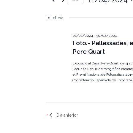
e
u
S
ï
g
e
u
Tot el dia
l
l
a
e
a
c
p
c
c
04/04/2024
-
30/04/2024
a
i
Foto.- Pallassades, e
r
i
o
a
Pere Quart
n
u
ó
a
l
u
Exposició al Casal Pere Quart, del 4 a
a
v
n
Lacunza Recull de fotografies creades
c
a
el Premi Nacional de Fotografia a 2015 
l
i
d
a
Confederació Espanyola de Fotografia.
a
u
s
t
.
a
C
u
.
e
r
a
q
Dia anterior
u
l
e
u
i