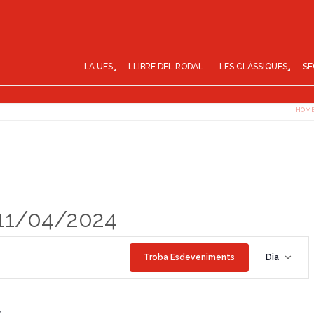
LA UES
LLIBRE DEL RODAL
LES CLÀSSIQUES
SE
HOM
 11/04/2024
N
Troba Esdeveniments
Dia
a
v
e