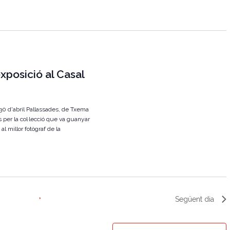
g
a
c
i
xposició al Casal
ó
d
e
l 30 d'abril Pallassades, de Txema
v
 per la col·lecció que va guanyar
al millor fotògraf de la
i
s
u
a
l
Següent dia
i
t