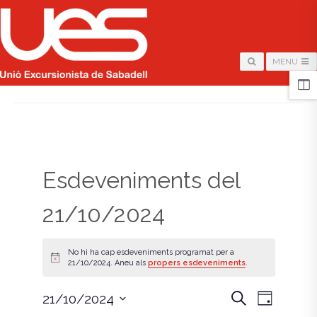
MENU
HOME
/
PÀGINA
Esdeveniments del
21/10/2024
No hi ha cap esdeveniments programat per a
A
21/10/2024. Aneu als
propers esdeveniments
.
v
í
s
N
N
C
21/10/2024
D
e
i
S