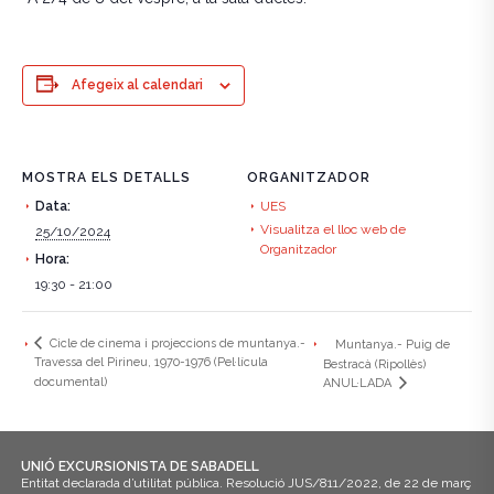
Afegeix al calendari
MOSTRA ELS DETALLS
ORGANITZADOR
Data:
UES
Visualitza el lloc web de
25/10/2024
Organitzador
Hora:
19:30 - 21:00
Cicle de cinema i projeccions de muntanya.-
Muntanya.- Puig de
Travessa del Pirineu, 1970-1976 (Pel·lícula
Bestracà (Ripollès)
documental)
ANUL·LADA
UNIÓ EXCURSIONISTA DE SABADELL
Entitat declarada d’utilitat pública. Resolució JUS/811/2022, de 22 de març