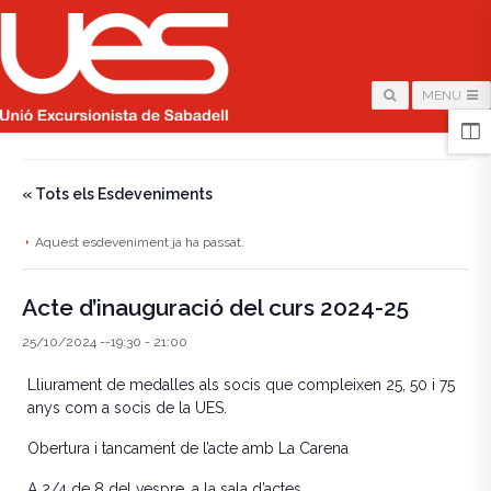
MENU
HOME
/
PÀGINA
/
« Tots els Esdeveniments
Aquest esdeveniment ja ha passat.
Acte d’inauguració del curs 2024-25
25/10/2024 --19:30
-
21:00
Lliurament de medalles als socis que compleixen 25, 50 i 75
anys com a socis de la UES.
Obertura i tancament de l’acte amb La Carena
A 2/4 de 8 del vespre, a la sala d’actes.