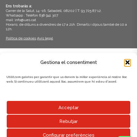
Ens trobaràs a:
Carrer de la Salut, 14 -16, Sabadell, 08202 | T: 93 725 87 12.
Whatsapp : Telèfon 638 941 307
mail: info@ues.cat
Horaris: de dilluns a divendres de 17 a 21h. Dimarts i dijous també de 10 a
12h.
Política de cookies
Avís legal
ADHERITS A:
Gestiona el consentiment
Utilitzem galetes per garantir que us donem la millor experiència al nostre lloc
web. Si continueu utilitzant aquest lloc, assumirem que hi esteu d'acord.
AMB EL SUPORT DE:
Acceptar
Rebutjar
Configurar preferències