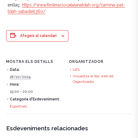
enllaç:
https://www.federaciocatalanatdah.org/camina-pel-
tdah-sabadell360/
Afegeix al calendari
MOSTRA ELS DETALLS
ORGANITZADOR
Data:
UES
Visualitza el lloc web de
18/10/2024
Organitzador
Hora:
19:00 - 20:00
Categoria d'Esdeveniment:
Esportives
Esdeveniments relacionades