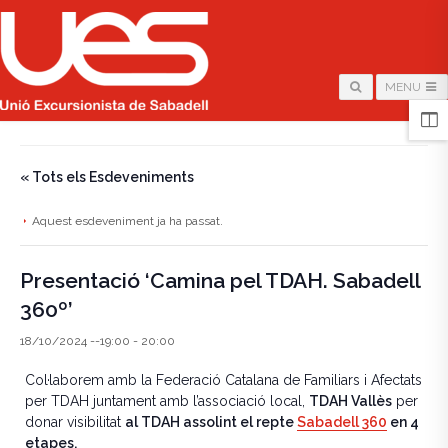
MENU
HOME
/
PÀGINA
/
« Tots els Esdeveniments
Aquest esdeveniment ja ha passat.
Presentació ‘Camina pel TDAH. Sabadell
360º’
18/10/2024 --19:00
-
20:00
Col·laborem amb la Federació Catalana de Familiars i Afectats
per TDAH juntament amb l’associació local,
TDAH Vallès
per
donar visibilitat
al TDAH assolint el repte
Sabadell 360
en 4
etapes.