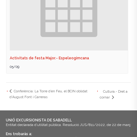
Activitats de festa Major.- Espeleogimcana
05/09
Conferència: La Torre d’en Feu, el BCIN oblidat
Cultura.- Dret a
d’August Font i Carreras
cornar
UNIÓ EXCURSIONISTA DE SABADELL
Entitat declarada d’utilitat pública. Resolució JUS/811/2022, de 22 de març
Ens trobaràs a: