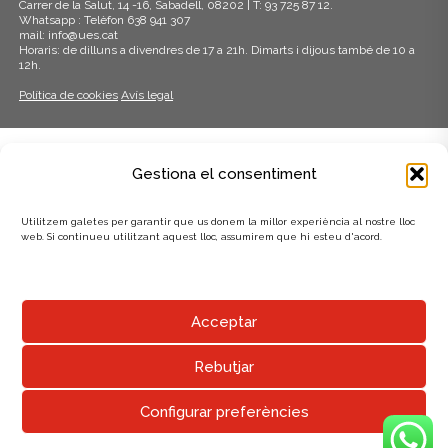
Carrer de la Salut, 14 -16, Sabadell, 08202 | T: 93 725 87 12.
Whatsapp : Telèfon 638 941 307
mail: info@ues.cat
Horaris: de dilluns a divendres de 17 a 21h. Dimarts i dijous també de 10 a
12h.
Política de cookies
Avís legal
ADHERITS A:
Gestiona el consentiment
Utilitzem galetes per garantir que us donem la millor experiència al nostre lloc
web. Si continueu utilitzant aquest lloc, assumirem que hi esteu d'acord.
AMB EL SUPORT DE:
Acceptar
Rebutjar
Configurar preferències
UNIÓ EXCURSIONISTA DE SABADELL