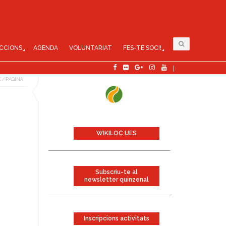
CCIONS
AGENDA
VOLUNTARIAT
FES-TE SOCI!
E
/
PÀGINA
WIKILOC UES
Subscriu-te al
newsletter quinzenal
Inscripcions activitats