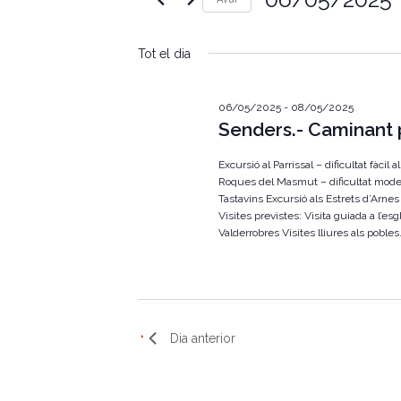
e
u
S
ï
g
e
u
Tot el dia
l
l
a
e
a
c
p
c
c
06/05/2025
-
08/05/2025
a
i
Senders.- Caminant 
r
i
o
a
n
u
Excursió al Parrissal – dificultat fàcil 
ó
a
l
Roques del Masmut – dificultat mode
u
a
Tastavins Excursió als Estrets d’Arnes –
v
n
c
Visites previstes: Visita guiada a l’esg
a
l
i
d
Valderrobres Visites lliures als pobles.
a
a
u
s
t
.
a
C
u
.
e
r
a
Dia anterior
q
u
l
e
u
i