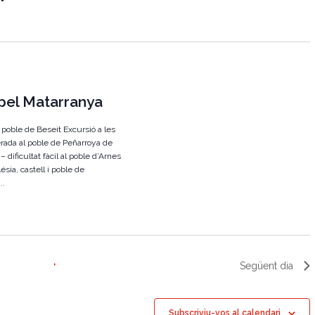
g
a
c
i
pel Matarranya
ó
d
al poble de Beseit Excursió a les
e
rada al poble de Peñarroya de
 dificultat fàcil al poble d’Arnes
v
lésia, castell i poble de
i
..
s
u
a
Següent dia
l
i
t
Subscriviu-vos al calendari