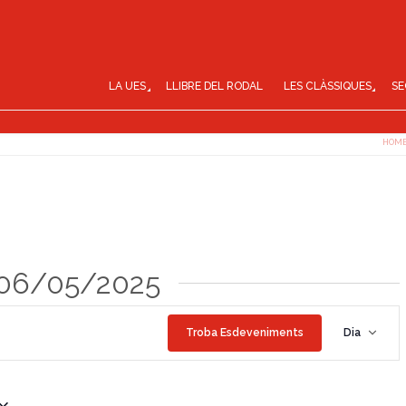
LA UES
LLIBRE DEL RODAL
LES CLÀSSIQUES
SE
HOM
 06/05/2025
N
Troba Esdeveniments
Dia
a
v
e