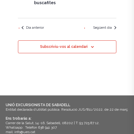
e
c
buscafites
g
i
g
a
o
n
a
c
a
Dia anterior
Següent dia
u
i
c
n
ó
a
i
d
Subscriviu-vos al calendari
d
a
ó
t
e
a
v
v
.
i
i
s
s
u
u
a
UNIÓ EXCURSIONISTA DE SABADELL
a
Entitat declarada d’utilitat pública. Resolució JUS/811/2022, de 22 de març
l
l
Ens trobaràs a:
i
Carrer de la Salut, 14 -16, Sabadell, 08202 | T: 93 725 87 12.
Whatsapp : Telèfon 638 941 307
i
t
mail: info@ues.cat