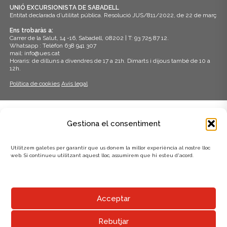
z
UNIÓ EXCURSIONISTA DE SABADELL
c
Entitat declarada d’utilitat pública. Resolució JUS/811/2022, de 22 de març
a
e
Ens trobaràs a:
c
Carrer de la Salut, 14 -16, Sabadell, 08202 | T: 93 725 87 12.
r
Whatsapp : Telèfon 638 941 307
i
mail: info@ues.cat
Horaris: de dilluns a divendres de 17 a 21h. Dimarts i dijous també de 10 a
c
o
12h.
a
n
Política de cookies
Avís legal
s
d
E
ADHERITS A:
'
Gestiona el consentiment
s
E
d
Utilitzem galetes per garantir que us donem la millor experiència al nostre lloc
s
web. Si continueu utilitzant aquest lloc, assumirem que hi esteu d'acord.
e
d
v
e
e
AMB EL SUPORT DE:
Acceptar
n
v
i
Rebutjar