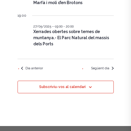
e
c
Marfà i molí d’en Brotons
g
i
g
a
o
19:00
n
a
c
a
27/05/2025 --19:00
-
20:00
u
i
c
Xerrades obertes sobre temes de
n
muntanya.- El Parc Natural del massís
ó
a
i
dels Ports
d
d
a
ó
t
e
a
v
v
.
Dia anterior
Següent dia
i
i
s
s
Subscriviu-vos al calendari
u
u
a
a
l
l
i
i
t