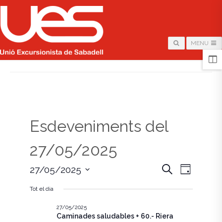
MENU
HOME
/
PÀGINA
Esdeveniments del
27/05/2025
N
N
C
27/05/2025
D
e
i
S
a
r
a
a
Tot el dia
e
c
v
l
a
v
e
27/05/2025
e
Caminades saludables + 60.- Riera
c