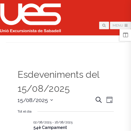
MENU
HOME
/
PÀGINA
Esdeveniments del
15/08/2025
N
N
C
15/08/2025
D
e
i
S
a
r
a
a
Tot el dia
e
c
v
l
a
v
e
02/08/2025
-
16/08/2025
e
54è Campament
c