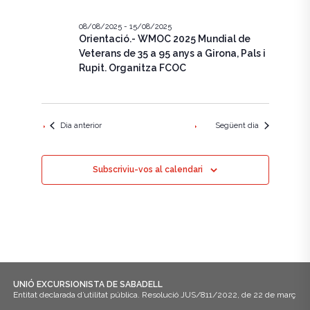
e
c
g
i
g
a
08/08/2025
-
15/08/2025
o
Orientació.- WMOC 2025 Mundial de
n
a
c
Veterans de 35 a 95 anys a Girona, Pals i
a
u
Rupit. Organitza FCOC
i
c
n
ó
a
i
d
d
a
ó
Dia anterior
Següent dia
t
e
a
v
v
.
Subscriviu-vos al calendari
i
i
s
s
u
u
a
a
l
l
i
UNIÓ EXCURSIONISTA DE SABADELL
Entitat declarada d’utilitat pública. Resolució JUS/811/2022, de 22 de març
i
t