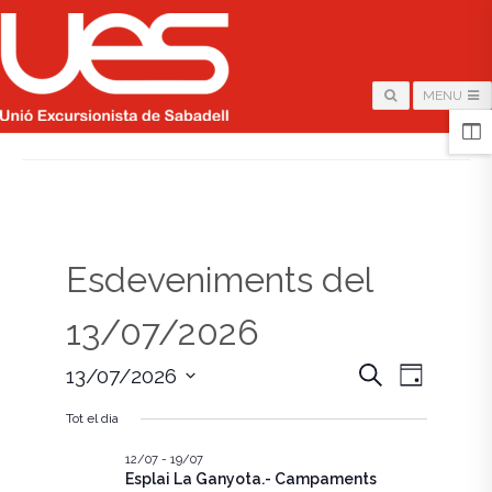
MENU
HOME
/
PÀGINA
Esdeveniments del
13/07/2026
N
N
C
13/07/2026
D
e
i
S
a
r
a
a
Tot el dia
e
c
v
l
a
v
e
12/07
-
19/07
e
Esplai La Ganyota.- Campaments
c