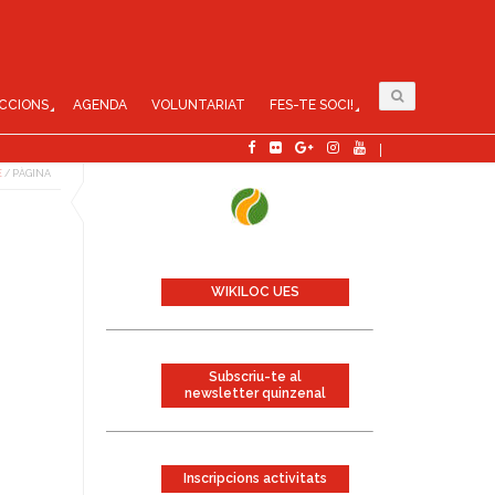
CCIONS
AGENDA
VOLUNTARIAT
FES-TE SOCI!
E
/
PÀGINA
WIKILOC UES
Subscriu-te al
newsletter quinzenal
Inscripcions activitats