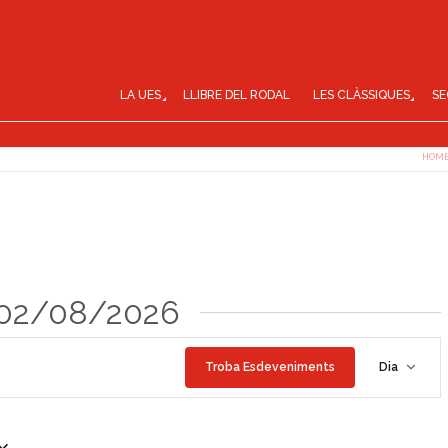
LA UES
LLIBRE DEL RODAL
LES CLÀSSIQUES
SE
HOM
 02/08/2026
N
Troba Esdeveniments
Dia
a
v
e