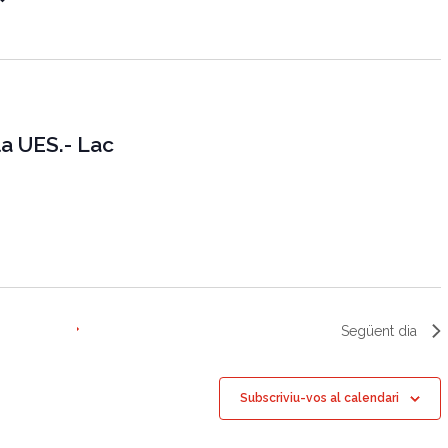
g
a
c
i
a UES.- Lac
ó
d
e
v
i
s
u
Següent dia
a
l
Subscriviu-vos al calendari
i
t