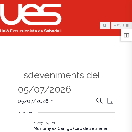
MENU
HOME
/
PÀGINA
Esdeveniments del
05/07/2026
N
N
C
05/07/2026
D
e
i
S
a
r
a
a
Tot el dia
e
c
v
l
a
v
e
04/07
-
05/07
e
Muntanya.- Canigó (cap de setmana)
c