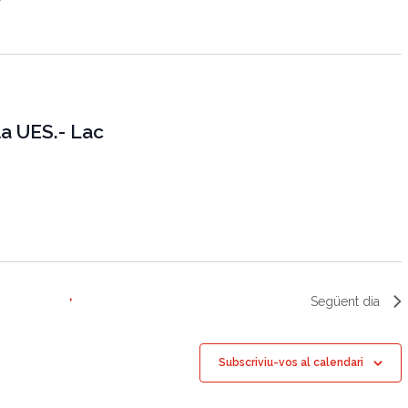
g
a
c
i
a UES.- Lac
ó
d
e
v
i
s
u
Següent dia
a
l
Subscriviu-vos al calendari
i
t