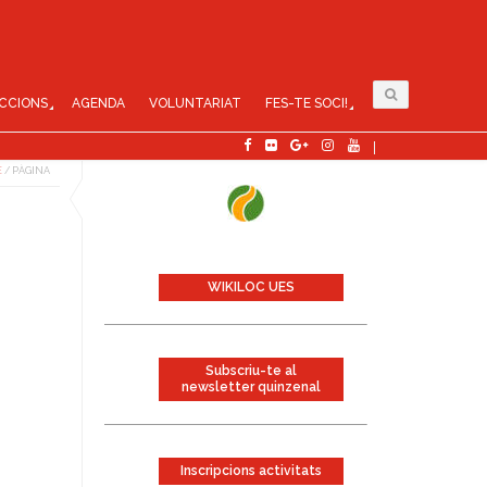
CCIONS
AGENDA
VOLUNTARIAT
FES-TE SOCI!
E
/
PÀGINA
WIKILOC UES
Subscriu-te al
newsletter quinzenal
Inscripcions activitats