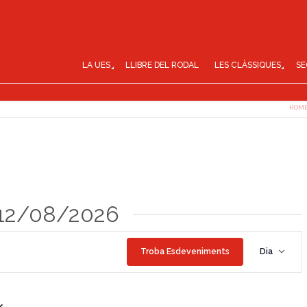
LA UES
LLIBRE DEL RODAL
LES CLÀSSIQUES
SE
HOM
 12/08/2026
N
Troba Esdeveniments
Dia
a
v
e