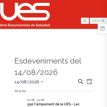
MENU
HOME
/
PÀGINA
Esdeveniments del
14/08/2026
N
N
C
14/08/2026
D
e
i
S
a
r
a
a
Tot el dia
e
c
v
l
a
v
e
01/08
-
15/08
e
55è Campament de la UES.- Lac
c