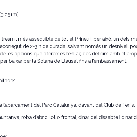
3.051m)
 tresmil més assequible de tot el Pirineu i, per això, un dels m
 recorregut de 2-3 h de durada, salvant només un desnivell pos
de les opcions que ofereix és l’enllaç des del cim amb el prop
, per baixar per la Solana de Llauset fins a l’embassament,
mitades.
 a l’aparcament del Parc Catalunya, davant del Club de Tenis.
ntanya, roba d’abric, lot o frontal, dinar del dissabte i dinar 
10€