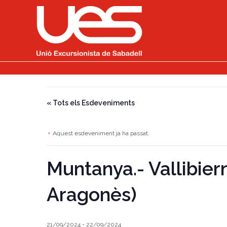
« Tots els Esdeveniments
Aquest esdeveniment ja ha passat.
Muntanya.- Vallibiern
Aragonès)
21/09/2024
-
22/09/2024