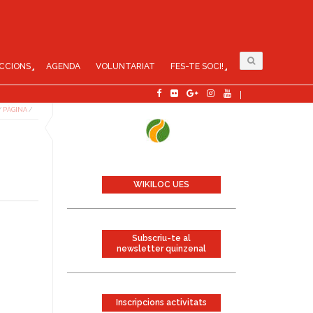
CCIONS
AGENDA
VOLUNTARIAT
FES-TE SOCI!
/
PÀGINA
/
WIKILOC UES
Subscriu-te al
newsletter quinzenal
Inscripcions activitats