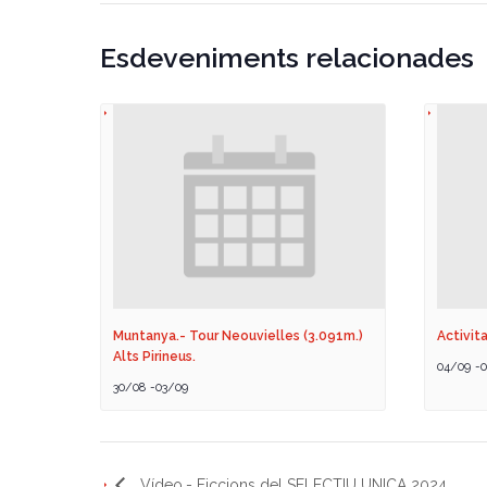
Esdeveniments relacionades
Muntanya.- Tour Neouvielles (3.091m.)
Activita
Alts Pirineus.
04/09
-
0
30/08
-
03/09
Vídeo.- Ficcions del SELECTIU UNICA 2024