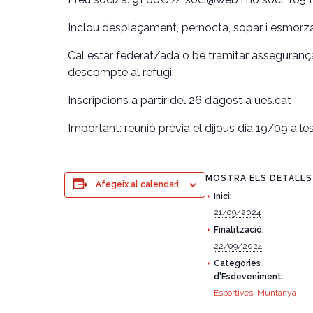
Inclou desplaçament, pernocta, sopar i esmorza
Cal estar federat/ada o bé tramitar asseguranç
descompte al refugi.
Inscripcions a partir del 26 d’agost a ues.cat
Important: reunió prèvia el dijous dia 19/09 a le
MOSTRA ELS DETALLS
Afegeix al calendari
Inici:
21/09/2024
Finalització:
22/09/2024
Categories
d'Esdeveniment:
Esportives
,
Muntanya