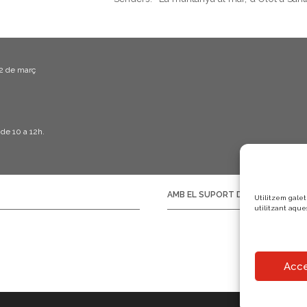
22 de març
 de 10 a 12h.
AMB EL SUPORT DE:
Utilitzem galet
utilitzant aque
Acce