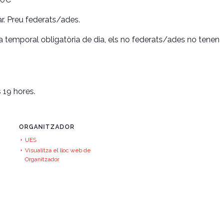
r. Preu federats/ades.
a temporal obligatòria de dia, els no federats/ades no tenen
s 19 hores.
ORGANITZADOR
UES
Visualitza el lloc web de
Organitzador