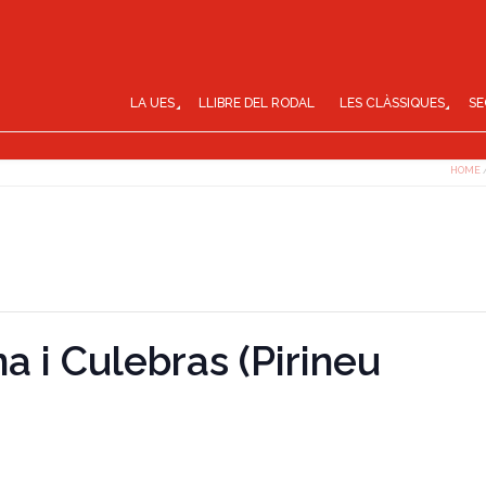
LA UES
LLIBRE DEL RODAL
LES CLÀSSIQUES
SE
HOME
a i Culebras (Pirineu