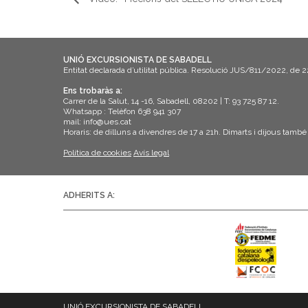
UNIÓ EXCURSIONISTA DE SABADELL
Entitat declarada d’utilitat pública. Resolució JUS/811/2022, de 
Ens trobaràs a:
Carrer de la Salut, 14 -16, Sabadell, 08202 | T: 93 725 87 12.
Whatsapp : Telèfon 638 941 307
mail: info@ues.cat
Horaris: de dilluns a divendres de 17 a 21h. Dimarts i dijous també
Política de cookies
Avís legal
ADHERITS A:
UNIÓ EXCURSIONISTA DE SABADELL