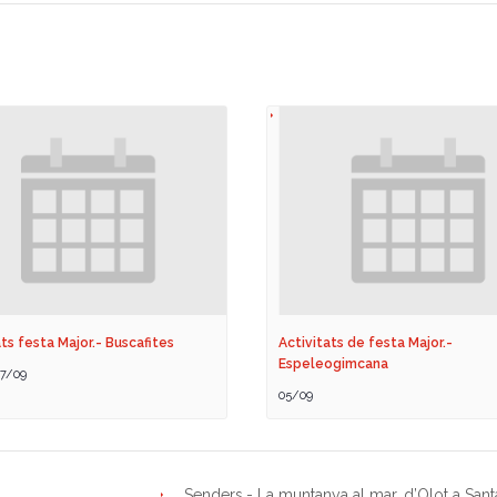
ts festa Major.- Buscafites
Activitats de festa Major.-
Espeleogimcana
7/09
05/09
Senders.- La muntanya al mar, d’Olot a San