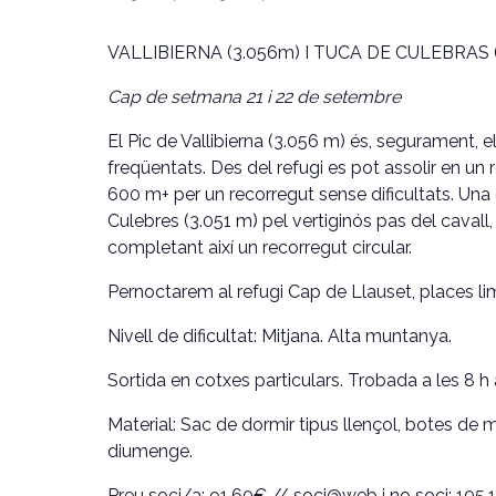
VALLIBIERNA (3.056m) I
TUCA DE CULEBRAS (
Cap de setmana 21 i 22 de setembre
El Pic de Vallibierna (3.056 m) és, segurament, el
freqüentats. Des del refugi es pot assolir en un
600 m+ per un recorregut sense dificultats. Una 
Culebres (3.051 m) pel vertiginós pas del cavall
completant així un recorregut circular.
Pernoctarem al refugi Cap de Llauset, places li
Nivell de dificultat
: Mitjana. Alta muntanya.
Sortida
en cotxes particulars. Trobada a les 8 h
Material
: Sac de dormir tipus llençol, botes de mu
diumenge.
Preu soci/a: 91,60€ // soci@web i no soci: 105,