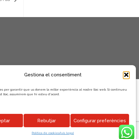
Gestiona el consentiment
es per garantir que us donem la millor experiència al nostre lloc web. Si continueu
st lloc, assumirem que hi esteu d'acord.
ptar
Rebutjar
Configurar preferències
Política de cookies
Avís legal