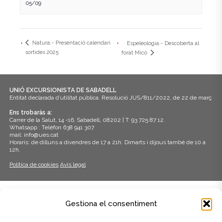
05/09
Natura.- Presentació calendari
Espeleologia.- Descoberta al
sortides 2025
forat Micó
UNIÓ EXCURSIONISTA DE SABADELL
Entitat declarada d’utilitat pública. Resolució JUS/811/2022, de 22 de març
Ens trobaràs a:
Carrer de la Salut, 14 -16, Sabadell, 08202 | T: 93 725 87 12.
Whatsapp : Telèfon 638 941 307
mail: info@ues.cat
Horaris: de dilluns a divendres de 17 a 21h. Dimarts i dijous també de 10 a
12h.
Política de cookies
Avís legal
ADHERITS A:
Gestiona el consentiment