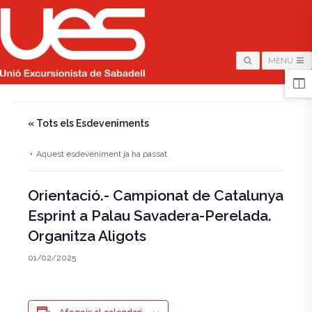
MENU
HOME
/
PÀGINA
/
« Tots els Esdeveniments
Aquest esdeveniment ja ha passat.
Orientació.- Campionat de Catalunya
Esprint a Palau Savadera-Perelada.
Organitza Aligots
01/02/2025