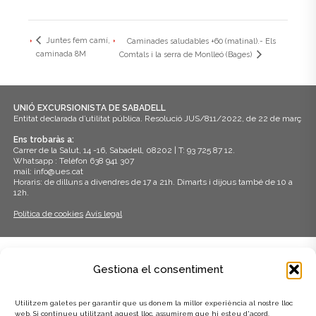
Juntes fem camí,
Caminades saludables +60 (matinal).- Els
caminada 8M
Comtals i la serra de Monlleó (Bages)
UNIÓ EXCURSIONISTA DE SABADELL
Entitat declarada d’utilitat pública. Resolució JUS/811/2022, de 22 de març
Ens trobaràs a:
Carrer de la Salut, 14 -16, Sabadell, 08202 | T: 93 725 87 12.
Whatsapp : Telèfon 638 941 307
mail: info@ues.cat
Horaris: de dilluns a divendres de 17 a 21h. Dimarts i dijous també de 10 a
12h.
Política de cookies
Avís legal
ADHERITS A:
Gestiona el consentiment
Utilitzem galetes per garantir que us donem la millor experiència al nostre lloc
web. Si continueu utilitzant aquest lloc, assumirem que hi esteu d'acord.