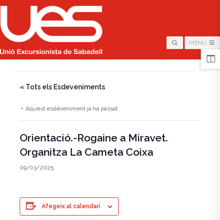
MENU
HOME
/
PÀGINA
/
« Tots els Esdeveniments
Aquest esdeveniment ja ha passat.
Orientació.-Rogaine a Miravet.
Organitza La Cameta Coixa
09/03/2025
Afegeix al calendari