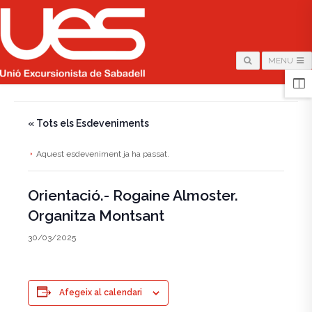
MENU
HOME
/
PÀGINA
/
« Tots els Esdeveniments
Aquest esdeveniment ja ha passat.
Orientació.- Rogaine Almoster.
Organitza Montsant
30/03/2025
Afegeix al calendari