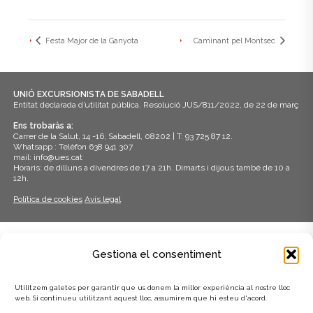
Festa Major de la Ganyota
Caminant pel Montsec
UNIÓ EXCURSIONISTA DE SABADELL
Entitat declarada d’utilitat pública. Resolució JUS/811/2022, de 22 de març
Ens trobaràs a:
Carrer de la Salut, 14 -16, Sabadell, 08202 | T: 93 725 87 12.
Whatsapp : Telèfon 638 941 307
mail: info@ues.cat
Horaris: de dilluns a divendres de 17 a 21h. Dimarts i dijous també de 10 a
12h.
Política de cookies
Avís legal
ADHERITS A:
Gestiona el consentiment
Utilitzem galetes per garantir que us donem la millor experiència al nostre lloc
web. Si continueu utilitzant aquest lloc, assumirem que hi esteu d'acord.