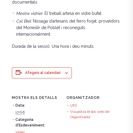
documentals:
Mestre vidrier:
El treball artesà en vidre bufat.
Cal Biel:
Nissaga d’artesans del ferro forjat, proveïdors
del Monestir de Poblet i reconeguts
internacionalment.
Durada de la sessió: Una hora i deu minuts.
Afegeix al calendari
MOSTRA ELS DETALLS
ORGANITZADOR
Data:
UES
Visualitza el lloc web de
17/06
Organitzador
Categoria
d'Esdeveniment:
Vídeo