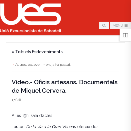
MENU
HOME
/
PÀGINA
/
« Tots els Esdeveniments
Aquest esdeveniment ja ha passat.
Vídeo.- Oficis artesans. Documentals
de Miquel Cervera.
17/06
A les 19h, sala d’actes.
L’autor
De la via a la Gran Via
ens ofereix dos