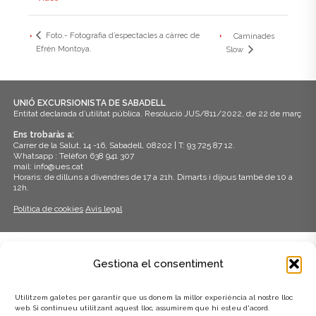
Foto.- Fotografia d’espectacles a càrrec de
Caminades
Efrén Montoya.
Slow
UNIÓ EXCURSIONISTA DE SABADELL
Entitat declarada d’utilitat pública. Resolució JUS/811/2022, de 22 de març
Ens trobaràs a:
Carrer de la Salut, 14 -16, Sabadell, 08202 | T: 93 725 87 12.
Whatsapp : Telèfon 638 941 307
mail: info@ues.cat
Horaris: de dilluns a divendres de 17 a 21h. Dimarts i dijous també de 10 a
12h.
Política de cookies
Avís legal
ADHERITS A:
Gestiona el consentiment
Utilitzem galetes per garantir que us donem la millor experiència al nostre lloc
web. Si continueu utilitzant aquest lloc, assumirem que hi esteu d'acord.