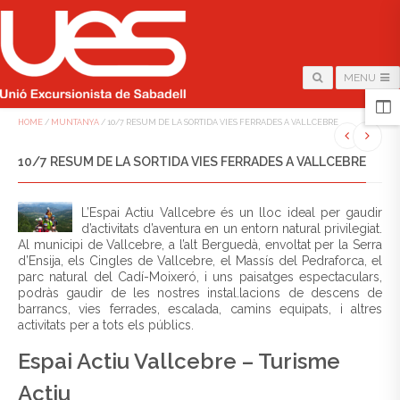
MENU
HOME
/
MUNTANYA
/
10/7 RESUM DE LA SORTIDA VIES FERRADES A VALLCEBRE
10/7 RESUM DE LA SORTIDA VIES FERRADES A VALLCEBRE
L’Espai Actiu Vallcebre és un lloc ideal per gaudir
d’activitats d’aventura en un entorn natural privilegiat.
Al municipi de Vallcebre, a l’alt Berguedà, envoltat per la Serra
d’Ensija, els Cingles de Vallcebre, el Massís del Pedraforca, el
parc natural del Cadí-Moixeró, i uns paisatges espectaculars,
podràs gaudir de les nostres instal.lacions de descens de
barrancs, vies ferrades, escalada, camins equipats, i altres
activitats per a tots els públics.
Espai Actiu Vallcebre – Turisme
Actiu