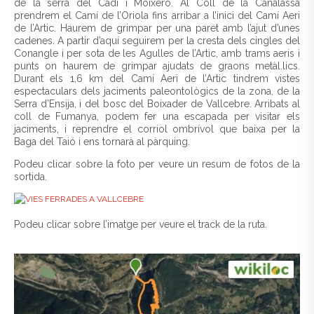
de la serra del Cadí i Moixeró. Al Coll de la Canalassa
prendrem el Camí de l’Oriola fins arribar a l’inici del Camí Aeri
de l’Artic. Haurem de grimpar per una paret amb l’ajut d’unes
cadenes. A partir d’aquí seguirem per la cresta dels cingles del
Conangle i per sota de les Agulles de l’Artic, amb trams aeris i
punts on haurem de grimpar ajudats de graons metàl.lics.
Durant els 1,6 km del Camí Aeri de l’Artic tindrem vistes
espectaculars dels jaciments paleontològics de la zona, de la
Serra d’Ensija, i del bosc del Boixader de Vallcebre. Arribats al
coll de Fumanya, podem fer una escapada per visitar els
jaciments, i reprendre el corriol ombrívol que baixa per la
Baga del Taió i ens tornarà al pàrquing.
Podeu clicar sobre la foto per veure un resum de fotos de la
sortida.
Podeu clicar sobre l’imatge per veure el track de la ruta.