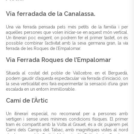
Via ferradada de la Canalassa.
Una via ferrada pensada pels més petits de la família i per
aquelles persones que volen iniciar-se en aquest món vertical.
Un itinerari poc exigent, on podrem fer el primer tastet, on és
possible combinar l’activitat amb la seva germana gran, la via
ferrada de les Roques de l’Empalomar.
Via Ferrada Roques de l’Empalomar
Situada al costat del poble de Vallcebre, en el Berguedà,
podem gaudir d’aquesta espectacular via ferrada d’iniciació, on
la seva verticalitat ens farà experimentar la sensació d’una gran
escalada en un entorn immillorable.
Camí de l’Àrtic
Un itinerari especial, no recomanat per a persones amb
vertígen i sense unes mínimes condicions físiques. El primer
tram és compartit amb la Volta al Grauet, és a dir, pujarem pel
Camí dels Camps del Tabac, amb magnífiques vistes al nord