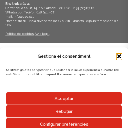
Ens trobaràs a:
Carrer de la Salut, 14 -16, Sabadell, 08202 | T: 93 725 87 12.
Whatsapp : Telèfon 638 941 307
mail: info@ues.cat
Horaris: de dilluns a divendres de 17 a 21h. Dimarts i dijous també de 10 a
12h.
Política de cookies
Avís legal
ADHERITS A:
Gestiona el consentiment
Utilitzem galetes per garantir que us donem la millor experiència al nostre lloc
web. Si continueu utilitzant aquest lloc, assumirem que hi esteu d'acord.
AMB EL SUPORT DE:
Acceptar
Rebutjar
Configurar preferències