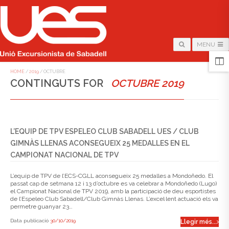
MENU
HOME
/
2019
/
OCTUBRE
CONTINGUTS FOR
OCTUBRE 2019
L’EQUIP DE TPV ESPELEO CLUB SABADELL UES / CLUB
GIMNÀS LLENAS ACONSEGUEIX 25 MEDALLES EN EL
CAMPIONAT NACIONAL DE TPV
L’equip de TPV de l’ECS-CGLL aconsegueix 25 medalles a Mondoñedo. El
passat cap de setmana 12 i 13 d’octubre es va celebrar a Mondoñedo (Lugo)
el Campionat Nacional de TPV 2019, amb la participació de deu esportistes
de l’Espeleo Club Sabadell/Club Gimnàs Llenas. L’excel·lent actuació els va
permetre guanyar 23…
Data publicació
30/10/2019
Llegir més...