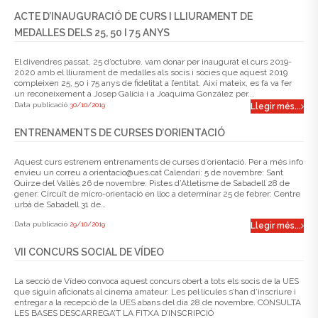
ACTE D’INAUGURACIÓ DE CURS I LLIURAMENT DE
MEDALLES DELS 25, 50 I 75 ANYS
El divendres passat, 25 d’octubre. vam donar per inaugurat el curs 2019-
2020 amb el lliurament de medalles als socis i sòcies que aquest 2019
compleixen 25, 50 i 75 anys de fidelitat a l’entitat. Així mateix, es fa va fer
un reconeixement a Josep Galícia i a Joaquima González per...
Data publicació
30/10/2019
Llegir més...
ENTRENAMENTS DE CURSES D’ORIENTACIÓ
Aquest curs estrenem entrenaments de curses d’orientació. Per a més info
envieu un correu a orientacio@ues.cat Calendari: 5 de novembre: Sant
Quirze del Vallès 26 de novembre: Pistes d’Atletisme de Sabadell 28 de
gener: Circuït de micro-orientació en lloc a determinar 25 de febrer: Centre
urbà de Sabadell 31 de…
Data publicació
29/10/2019
Llegir més...
VII CONCURS SOCIAL DE VÍDEO
La secció de Vídeo convoca aquest concurs obert a tots els socis de la UES
que siguin aficionats al cinema amateur. Les pel·lícules s’han d’inscriure i
entregar a la recepció de la UES abans del dia 28 de novembre. CONSULTA
LES BASES DESCARREGA’T LA FITXA D’INSCRIPCIÓ