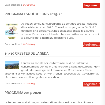
Data publicació
23/10/2019
Llegir més...
PROGRAMA ESQUÍ DE FONS 2019-20
Ja podeu consultar el programa de sortides socials i estades
d’esquí de fons per 2020. Consulteu el programa De l’1 al 8
de març, s’ha programat unes estades a Engadin, als Alps
suïssos. Es convoca a tots els interessats/des en participar-hi
a la reunió del dimarts 22 d’octubre a les…
Data publicació
22/10/2019
Llegir més...
19/10 CRESTES DE LA SEDA
Fantàstica sortida per les terres del sud de Catalunya,
concretament per les muntanyes de la serra de Llaberia. Hem
gaudit del paisatge molt ferm de les Crestes de la Seda,
ascendint al Morral de la Seda, el Mont-redon i l’espectacular Cavall Bernat.
Us deixem un recull fotogràfic de la sortida…
Data publicació
20/10/2019
Llegir més...
PROGRAMA 2019-2020
Ja tenim preparat el programa de sortides d’aquest curs! Us animeu a