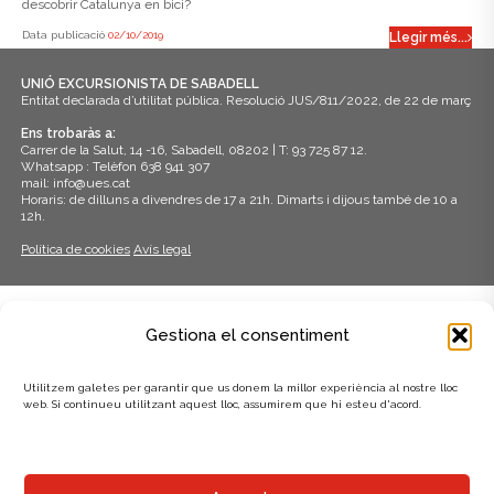
descobrir Catalunya en bici?
Data publicació
02/10/2019
Llegir més...
UNIÓ EXCURSIONISTA DE SABADELL
Entitat declarada d’utilitat pública. Resolució JUS/811/2022, de 22 de març
Ens trobaràs a:
Carrer de la Salut, 14 -16, Sabadell, 08202 | T: 93 725 87 12.
Whatsapp : Telèfon 638 941 307
mail: info@ues.cat
Horaris: de dilluns a divendres de 17 a 21h. Dimarts i dijous també de 10 a
12h.
Política de cookies
Avís legal
ADHERITS A:
Gestiona el consentiment
Utilitzem galetes per garantir que us donem la millor experiència al nostre lloc
web. Si continueu utilitzant aquest lloc, assumirem que hi esteu d'acord.
AMB EL SUPORT DE: