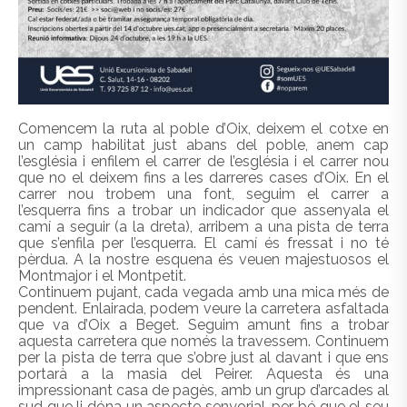
Comencem la ruta al poble d’Oix, deixem el cotxe en
un camp habilitat just abans del poble, anem cap
l’església i enfilem el carrer de l’església i el carrer nou
que no el deixem fins a les darreres cases d’Oix. En el
carrer nou trobem una font, seguim el carrer a
l’esquerra fins a trobar un indicador que assenyala el
camí a seguir (a la dreta), arribem a una pista de terra
que s’enfila per l’esquerra. El camí és fressat i no té
pèrdua. A la nostre esquena és veuen majestuosos el
Montmajor i el Montpetit.
Continuem pujant, cada vegada amb una mica més de
pendent. Enlairada, podem veure la carretera asfaltada
que va d’Oix a Beget. Seguim amunt fins a trobar
aquesta carretera que només la travessem. Continuem
per la pista de terra que s’obre just al davant i que ens
portarà a la masia del Peirer. Aquesta és una
impressionant casa de pagès, amb un grup d’arcades al
sud que li dóna un aspecte senyorial, per bé que el seu