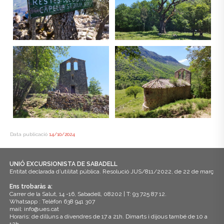
Data publicació
14/10/2024
UNIÓ EXCURSIONISTA DE SABADELL
Entitat declarada d’utilitat pública. Resolució JUS/811/2022, de 22 de març
Ens trobaràs a:
Carrer de la Salut, 14 -16, Sabadell, 08202 | T: 93 725 87 12.
Whatsapp : Telèfon 638 941 307
mail: info@ues.cat
Horaris: de dilluns a divendres de 17 a 21h. Dimarts i dijous també de 10 a