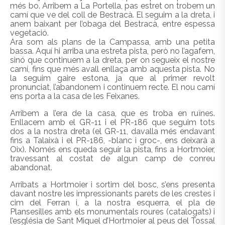
més bo. Arribem a La Portella, pas estret on trobem un
camí que ve del coll de Bestracà. El seguim a la dreta, i
anem baixant per l’obaga del Bestracà, entre espessa
vegetació.
Ara som als plans de la Campassa, amb una petita
bassa. Aquí hi arriba una estreta pista, però no l’agafem,
sinó que continuem a la dreta, per on segueix el nostre
camí, fins que més avall enllaça amb aquesta pista. No
la seguim gaire estona, ja que al primer revolt
pronunciat, l’abandonem i continuem recte. El nou camí
ens porta a la casa de les Feixanes.
Arribem a l’era de la casa, que es troba en ruïnes.
Enllacem amb el GR-11 i el PR-186 que seguim tots
dos a la nostra dreta (el GR-11, davalla més endavant
fins a Talaixà i el PR-186, -blanc i groc-, ens deixarà a
Oix). Només ens queda seguir la pista, fins a Hortmoier,
travessant al costat de algun camp de conreu
abandonat.
Arribats a Hortmoier i sortim del bosc, s’ens presenta
davant nostre les impressionants parets de les crestes i
cim del Ferran i, a la nostra esquerra, el pla de
Plansesilles amb els monumentals roures (catalogats) i
l’església de Sant Miquel d’Hortmoier al peus del Tossal