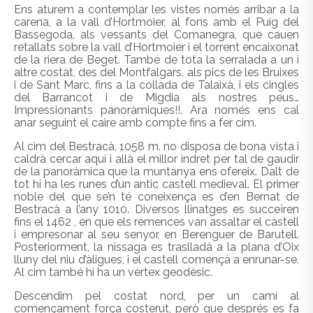
Ens aturem a contemplar les vistes només arribar a la
carena, a la vall d’Hortmoier, al fons amb el Puig del
Bassegoda, als vessants del Comanegra, que cauen
retallats sobre la vall d’Hortmoier i el torrent encaixonat
de la riera de Beget. També de tota la serralada a un i
altre costat, des del Montfalgars, als pics de les Bruixes
i de Sant Marc, fins a la collada de Talaixà, i els cingles
del Barrancot i de Migdia als nostres peus…
Impressionants panoràmiques!!. Ara només ens cal
anar seguint el caire amb compte fins a fer cim.
Al cim del Bestracà, 1058 m. no disposa de bona vista i
caldrà cercar aquí i allà el millor indret per tal de gaudir
de la panoràmica que la muntanya ens ofereix. Dalt de
tot hi ha les runes d’un antic castell medieval. El primer
noble del que se’n té coneixença es d’en Bernat de
Bestracà a l’any 1010. Diversos llinatges es succeïren
fins el 1462 , en que els remences van assaltar el castell
i empresonar al seu senyor, en Berenguer de Barutell.
Posteriorment, la nissaga es traslladà a la plana d’Oix
lluny del niu d’àligues, i el castell començà a enrunar-se.
Al cim també hi ha un vèrtex geodèsic.
Descendim pel costat nord, per un camí al
començament força costerut, però que després es fa