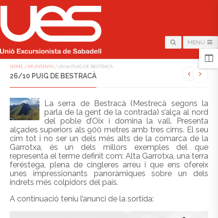
MENU
HOME
/
MUNTANYA
/
26/10 PUIG DE BESTRACÀ
26/10 PUIG DE BESTRACÀ
La serra de Bestracà (Mestrecà segons la
parla de la gent de la contrada) s’alça al nord
del poble d’Oix i domina la vall. Presenta
alçades superiors als 900 metres amb tres cims. El seu
cim tot i no ser un dels més alts de la comarca de la
Garrotxa, és un dels millors exemples del que
representa el terme definit com: Alta Garrotxa, una terra
feréstega, plena de cingleres arreu i que ens ofereix
unes impressionants panoràmiques sobre un dels
indrets més colpidors del país.
A continuació teniu l’anunci de la sortida: