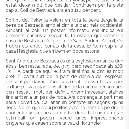
estat deixa molt que desitjar. Continuem per la pista
cap al Coll de Bestracà, ara en suau pendent.
Sortint del Peirer ja veiem en tota la seva llargària la
serra de Bestracà, amb el cim a la part més occidental.
Arribant al coll, un pòster informatiu ens indica els
diferents camins a seguir. Ja fa estona que veiem la
casa de Bestracà i l’església de Sant Andreu. Al coll, s’hi
troben els antics corrals de la casa. Enfilem cap a la
casa i l’església, que arribem en poca estona.
Sant Andreu de Bestracà és una església romànica d’un
absis, ben restaurada, del 979, però reedificada als s.XII
i XIII. A partir de aquí, el tram final fins al cim és molt
dret. El camí surt de la part de darrera de l’església,
passant per davant d’una soca molt grossa, tocada per
un llamp. I va pujant fins al cim de la carena per un camí
ben fressat i molt ben definit. Anem travessant alzines
fins arribar a un pas de roca. Ara comença la part més
aèria i divertida. Cal anar en compte en segons quins
llocs. No és que sigui perillós però no hem de perdre la
concentració ja que a la nostra dreta hi tenim un gran
estimball on podem veure unes impressionants
cingleres que cauen sobre la vall d’Hortmoier.