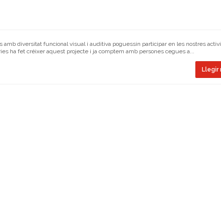
amb diversitat funcional visual i auditiva poguessin participar en les nostres activi
ies ha fet créixer aquest projecte i ja comptem amb persones cegues a...
Llegir 