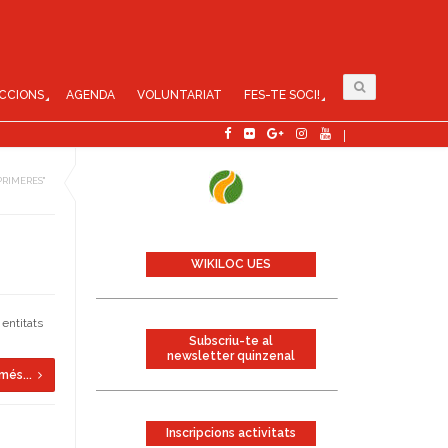
CCIONS
AGENDA
VOLUNTARIAT
FES-TE SOCI!
PRIMERES"
WIKILOC UES
 entitats
Subscriu-te al
newsletter quinzenal
més...
Inscripcions activitats