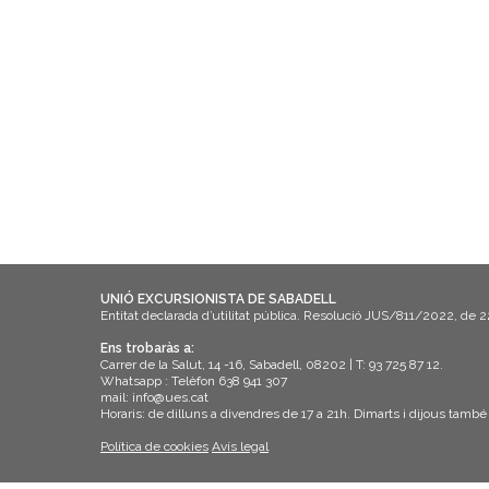
UNIÓ EXCURSIONISTA DE SABADELL
Entitat declarada d’utilitat pública. Resolució JUS/811/2022, de 
Ens trobaràs a:
Carrer de la Salut, 14 -16, Sabadell, 08202 | T: 93 725 87 12.
Whatsapp : Telèfon 638 941 307
mail: info@ues.cat
Horaris: de dilluns a divendres de 17 a 21h. Dimarts i dijous també
Política de cookies
Avís legal