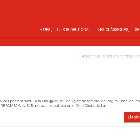
LA UES
LLIBRE DEL RODAL
LES CLÀSSIQUES
SE
HOME
/
PUBLICACIONS PER CATEGORIA "
blica i per tant s’acull a la Llei 49/2002, de 23 de desembre, de Règim Fiscal de les
La RESOLUCIÓ JUS/811/2022 es publica en el Diari Oficial de La...
Llegir 