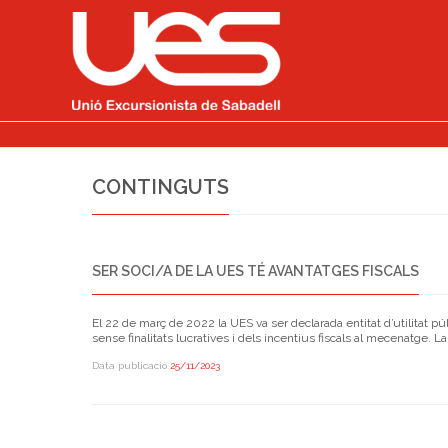
CONTINGUTS
SER SOCI/A DE LA UES TÉ AVANTATGES FISCALS
El 22 de març de 2022 la UES va ser declarada entitat d’utilitat pú
sense finalitats lucratives i dels incentius fiscals al mecenatge. 
Data publicació
25/11/2023