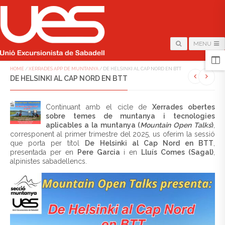
MENU
HOME
/
XERRADES APP DE MUNTANYA
/
DE HELSINKI AL CAP NORD EN BTT
DE HELSINKI AL CAP NORD EN BTT
Continuant amb el cicle de
Xerrades obertes
sobre temes de muntanya i tecnologies
aplicables a la muntanya (
Mountain Open Talks
)
,
corresponent al primer trimestre del 2025, us oferim la sessió
que porta per títol
De Helsinki al Cap Nord en BTT
,
presentada per en
Pere Garcia
i en
Lluís Comes (Sagal)
,
alpinistes sabadellencs.