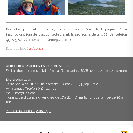
Per rebre puntual informació, subscriviu-vos a l’inici de la pàgina. Per a
inscripcions fora de plaç contacteu amb la secretaria de la UES, per telefon
(93 725 87 12) o per e-mail (info@ues.cat).
Data publicació
23/01/2025
UNIÓ EXCURSIONISTA DE SABADELL
Entitat declarada d’utilitat pública. Resolució JUS/811/2022, de 22 de març
Ens trobaràs a:
Carrer de la Salut, 14 -16, Sabadell, 08202 | T: 93 725 87 12.
Whatsapp : Telèfon 638 941 307
mail: info@ues.cat
Horaris: de dilluns a divendres de 17 a 21h. Dimarts i dijous també de 10 a
12h.
Política de cookies
Avís legal
ADHERITS A: