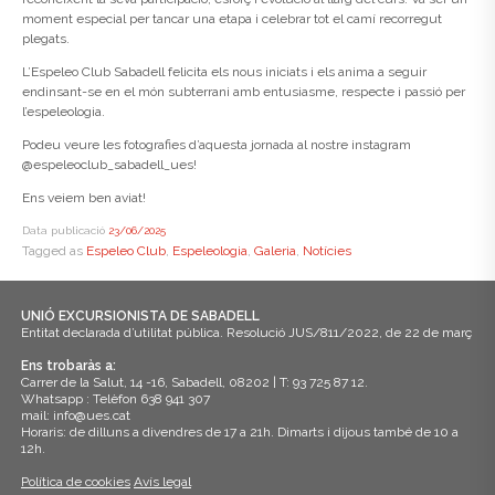
moment especial per tancar una etapa i celebrar tot el camí recorregut
plegats.
L’Espeleo Club Sabadell felicita els nous iniciats i els anima a seguir
endinsant-se en el món subterrani amb entusiasme, respecte i passió per
l’espeleologia.
Podeu veure les fotografies d’aquesta jornada al nostre instagram
@espeleoclub_sabadell_ues!
Ens veiem ben aviat!
Data publicació
23/06/2025
Tagged as
Espeleo Club
,
Espeleologia
,
Galeria
,
Notícies
UNIÓ EXCURSIONISTA DE SABADELL
Entitat declarada d’utilitat pública. Resolució JUS/811/2022, de 22 de març
Ens trobaràs a:
Carrer de la Salut, 14 -16, Sabadell, 08202 | T: 93 725 87 12.
Whatsapp : Telèfon 638 941 307
mail: info@ues.cat
Horaris: de dilluns a divendres de 17 a 21h. Dimarts i dijous també de 10 a
12h.
Política de cookies
Avís legal