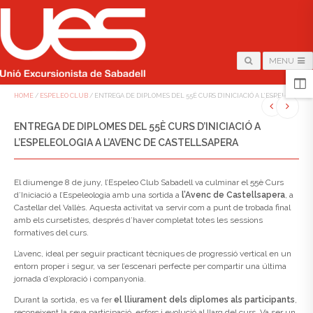
MENU
HOME
/
ESPELEO CLUB
/
ENTREGA DE DIPLOMES DEL 55È CURS D’INICIACIÓ A L’ESPELEOLOGI
ENTREGA DE DIPLOMES DEL 55È CURS D’INICIACIÓ A
L’ESPELEOLOGIA A L’AVENC DE CASTELLSAPERA
El diumenge 8 de juny, l’Espeleo Club Sabadell va culminar el 55è Curs
d’Iniciació a l’Espeleologia amb una sortida a
l’Avenc de Castellsapera
, a
Castellar del Vallès. Aquesta activitat va servir com a punt de trobada final
amb els cursetistes, després d’haver completat totes les sessions
formatives del curs.
L’avenc, ideal per seguir practicant tècniques de progressió vertical en un
entorn proper i segur, va ser l’escenari perfecte per compartir una última
jornada d’exploració i companyonia.
Durant la sortida, es va fer
el lliurament dels diplomes als participants
,
reconeixent la seva participació, esforç i evolució al llarg del curs. Va ser un