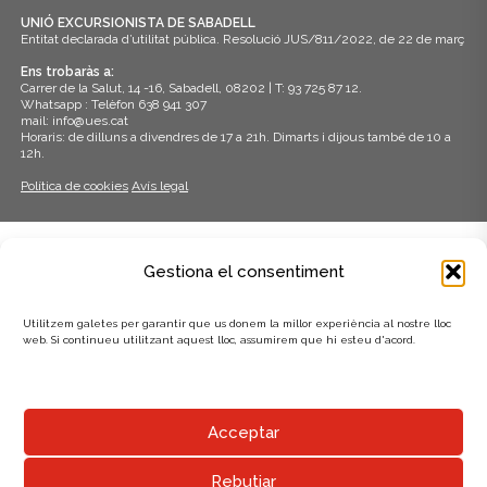
UNIÓ EXCURSIONISTA DE SABADELL
Entitat declarada d’utilitat pública. Resolució JUS/811/2022, de 22 de març
Ens trobaràs a:
Carrer de la Salut, 14 -16, Sabadell, 08202 | T: 93 725 87 12.
Whatsapp : Telèfon 638 941 307
mail: info@ues.cat
Horaris: de dilluns a divendres de 17 a 21h. Dimarts i dijous també de 10 a
12h.
Política de cookies
Avís legal
ADHERITS A:
Gestiona el consentiment
Utilitzem galetes per garantir que us donem la millor experiència al nostre lloc
web. Si continueu utilitzant aquest lloc, assumirem que hi esteu d'acord.
AMB EL SUPORT DE:
Acceptar
Rebutjar