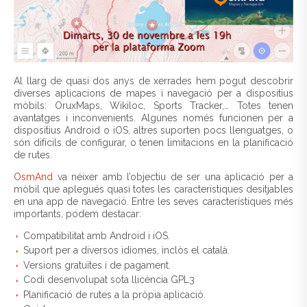
Al llarg de quasi dos anys de xerrades hem pogut descobrir
diverses aplicacions de mapes i navegació per a dispositius
mòbils: OruxMaps, Wikiloc, Sports Tracker,… Totes tenen
avantatges i inconvenients. Algunes només funcionen per a
dispositius Android o iOS, altres suporten pocs llenguatges, o
són difícils de configurar, o tenen limitacions en la planificació
de rutes.
OsmAnd
va néixer amb l’objectiu de ser una aplicació per a
mòbil que aplegués quasi totes les característiques desitjables
en una app de navegació. Entre les seves característiques més
importants, podem destacar:
Compatibilitat amb Android i iOS.
Suport per a diversos idiomes, inclòs el català.
Versions gratuïtes i de pagament.
Codi desenvolupat sota llicència GPL3
Planificació de rutes a la pròpia aplicació.