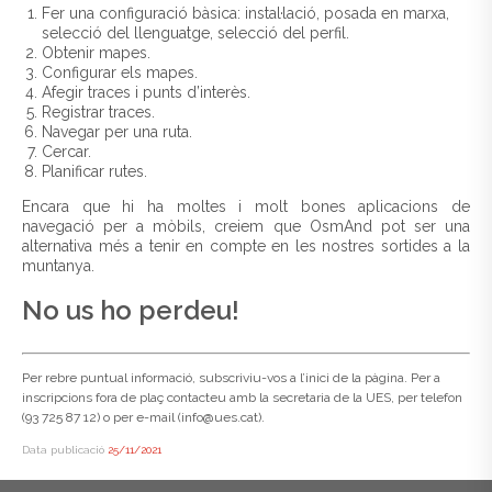
Fer una configuració bàsica: instal·lació, posada en marxa,
selecció del llenguatge, selecció del perfil.
Obtenir mapes.
Configurar els mapes.
Afegir traces i punts d’interès.
Registrar traces.
Navegar per una ruta.
Cercar.
Planificar rutes.
Encara que hi ha moltes i molt bones aplicacions de
navegació per a mòbils, creiem que OsmAnd pot ser una
alternativa més a tenir en compte en les nostres sortides a la
muntanya.
No us ho perdeu!
Per rebre puntual informació, subscriviu-vos a l’inici de la pàgina. Per a
inscripcions fora de plaç contacteu amb la secretaria de la UES, per telefon
(93 725 87 12) o per e-mail (info@ues.cat).
Data publicació
25/11/2021