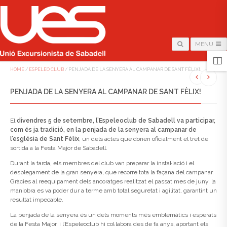
MENU
HOME
/
ESPELEO CLUB
/
PENJADA DE LA SENYERA AL CAMPANAR DE SANT FÈLIX!
PENJADA DE LA SENYERA AL CAMPANAR DE SANT FÈLIX!
El
divendres 5 de setembre, l’Espeleoclub de Sabadell va participar,
com és ja tradició, en la penjada de la senyera al campanar de
l’església de Sant Fèlix
, un dels actes que donen oficialment el tret de
sortida a la Festa Major de Sabadell.
Durant la tarda, els membres del club van preparar la instal·lació i el
desplegament de la gran senyera, que recorre tota la façana del campanar.
Gràcies al reequipament dels ancoratges realitzat el passat mes de juny, la
maniobra es va poder dur a terme amb total seguretat i agilitat, garantint un
resultat impecable.
La penjada de la senyera és un dels moments més emblemàtics i esperats
de la Festa Major, i l’Espeleoclub hi col·labora des de fa anys, aportant els