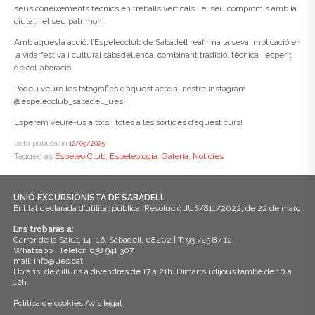
seus coneixements tècnics en treballs verticals i el seu compromís amb la
ciutat i el seu patrimoni.
Amb aquesta acció, l’Espeleoclub de Sabadell reafirma la seva implicació en
la vida festiva i cultural sabadellenca, combinant tradició, tècnica i esperit
de col·laboració.
Podeu veure les fotografies d’aquest acte al nostre instagram
@espeleoclub_sabadell_ues!
Esperem veure-us a tots i totes a les sortides d’aquest curs!
Data publicació
12/09/2025
Tagged as
Espeleo Club
,
Espeleologia
,
Galeria
,
Notícies
UNIÓ EXCURSIONISTA DE SABADELL
Entitat declarada d’utilitat pública. Resolució JUS/811/2022, de 22 de març
Ens trobaràs a:
Carrer de la Salut, 14 -16, Sabadell, 08202 | T: 93 725 87 12.
Whatsapp : Telèfon 638 941 307
mail: info@ues.cat
Horaris: de dilluns a divendres de 17 a 21h. Dimarts i dijous també de 10 a
12h.
Política de cookies
Avís legal