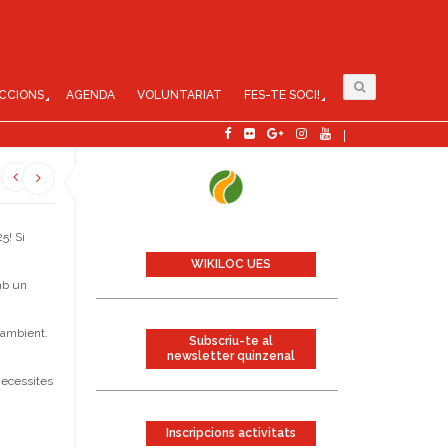
CCIONS
AGENDA
VOLUNTARIAT
FES-TE SOCI!
5! Si
WIKILOC UES
mb un
 ambient.
Subscriu-te al
newsletter quinzenal
 necessites
Inscripcions activitats