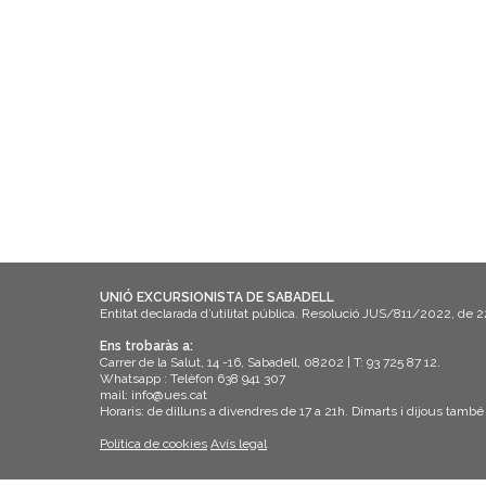
UNIÓ EXCURSIONISTA DE SABADELL
Entitat declarada d’utilitat pública. Resolució JUS/811/2022, de 
Ens trobaràs a:
Carrer de la Salut, 14 -16, Sabadell, 08202 | T: 93 725 87 12.
Whatsapp : Telèfon 638 941 307
mail: info@ues.cat
Horaris: de dilluns a divendres de 17 a 21h. Dimarts i dijous també
Política de cookies
Avís legal