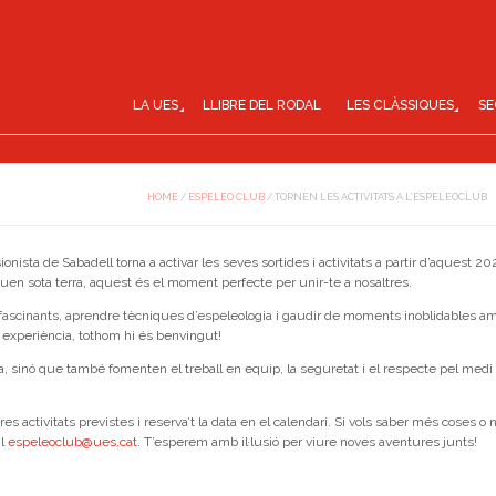
LA UES
LLIBRE DEL RODAL
LES CLÀSSIQUES
SE
HOME
/
ESPELEO CLUB
/
TORNEN LES ACTIVITATS A L’ESPELEOCLUB
nista de Sabadell torna a activar les seves sortides i activitats a partir d’aquest 202
aguen sota terra, aquest és el moment perfecte per unir-te a nosaltres.
s fascinants, aprendre tècniques d’espeleologia i gaudir de moments inoblidables a
ns experiència, tothom hi és benvingut!
a, sinó que també fomenten el treball en equip, la seguretat i el respecte pel medi
res activitats previstes i reserva’t la data en el calendari. Si vols saber més coses o
il
espeleoclub@ues.cat
. T’esperem amb il·lusió per viure noves aventures junts!