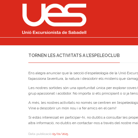
TORNEN LES ACTIVITATS A L’ESPELEOCLUB
Ens alegra anunciar que la secció d’espeleologia de la Unió Excursio
t’apassiona l’aventura, la natura i descobrir els misteris que s’am
Les nostres sortides són una oportunitat única per explorar cove
grup apassionat i acollidor. No importa si ets principiant o si ja te
A més, les nostres activitats no només se centren en l’espeleologi
Vine a descobrir un món nou i a fer amics en el camí!
Si estàs interessat en participar-hi, no dubtis a consultar les prope
altra informació, no dubtis en contactar-nos a través del nostre ma
Data publicació
05/01/2025