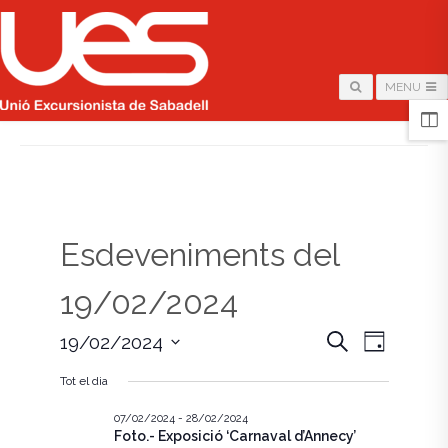
MENU
HOME
/
PÀGINA
Esdeveniments del
19/02/2024
N
N
C
19/02/2024
D
e
i
S
a
r
a
a
Tot el dia
e
c
v
l
a
v
e
07/02/2024
-
28/02/2024
e
Foto.- Exposició ‘Carnaval d’Annecy’
c