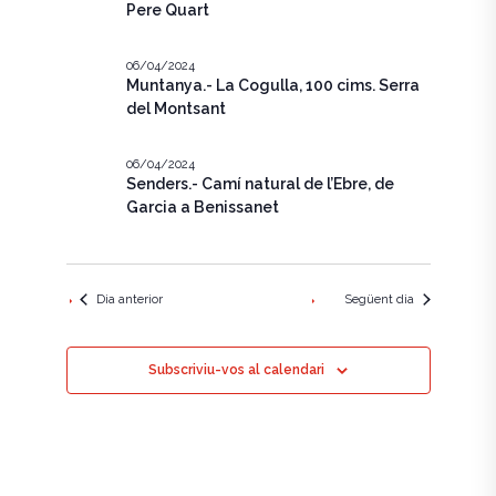
e
c
Pere Quart
g
i
g
a
o
n
06/04/2024
a
c
Muntanya.- La Cogulla, 100 cims. Serra
a
u
del Montsant
i
c
n
ó
a
i
06/04/2024
d
d
Senders.- Camí natural de l’Ebre, de
a
ó
t
Garcia a Benissanet
e
a
v
v
.
i
i
Dia anterior
Següent dia
s
s
u
u
Subscriviu-vos al calendari
a
a
l
l
i
i
t