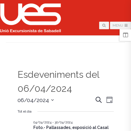
MENU
HOME
/
PÀGINA
Esdeveniments del
06/04/2024
N
N
C
06/04/2024
D
e
i
S
a
r
a
a
Tot el dia
e
c
v
l
a
v
e
04/04/2024
-
30/04/2024
e
Foto.- Pallassades, exposició al Casal
c