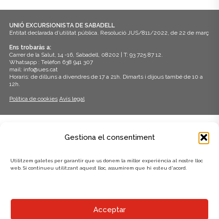
z
c
a
UNIÓ EXCURSIONISTA DE SABADELL
e
Entitat declarada d’utilitat pública. Resolució JUS/811/2022, de 22 de març
c
r
Ens trobaràs a:
i
Carrer de la Salut, 14 -16, Sabadell, 08202 | T: 93 725 87 12.
c
Whatsapp : Telèfon 638 941 307
o
mail: info@ues.cat
Horaris: de dilluns a divendres de 17 a 21h. Dimarts i dijous també de 10 a
a
n
12h.
s
d
Política de cookies
Avís legal
E
'
s
ADHERITS A:
E
Gestiona el consentiment
d
s
e
Utilitzem galetes per garantir que us donem la millor experiència al nostre lloc
d
v
web. Si continueu utilitzant aquest lloc, assumirem que hi esteu d'acord.
e
e
n
v
AMB EL SUPORT DE:
Acceptar
i