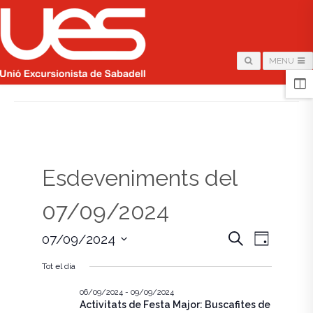
MENU
HOME
/
PÀGINA
Esdeveniments del
07/09/2024
N
N
C
07/09/2024
D
e
i
S
a
r
a
a
Tot el dia
e
c
v
l
a
v
e
06/09/2024
-
09/09/2024
e
Activitats de Festa Major: Buscafites de
c