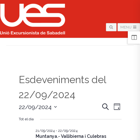
MENU
HOME
/
PÀGINA
Esdeveniments del
22/09/2024
N
N
C
22/09/2024
D
e
i
S
a
r
a
a
Tot el dia
e
c
v
l
a
v
e
21/09/2024
-
22/09/2024
e
Muntanya.- Vallibierna i Culebras
c