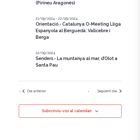
e
c
(Pirineu Aragonès)
g
i
g
a
o
n
21/09/2024
-
22/09/2024
a
c
Orientació.- Catalunya O-Meeting Lliga
a
u
Espanyola al Berguedà: Vallcebre i
i
c
n
Berga
ó
a
i
d
d
a
22/09/2024
ó
t
Senders.- La muntanya al mar, d’Olot a
e
a
Santa Pau
v
v
.
i
i
s
s
Dia anterior
Següent dia
u
u
a
Subscriviu-vos al calendari
a
l
l
i
i
t