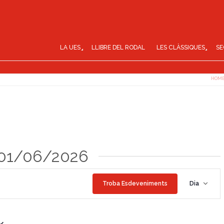
LA UES
LLIBRE DEL RODAL
LES CLÀSSIQUES
SE
HOM
 01/06/2026
N
Troba Esdeveniments
Dia
a
v
e