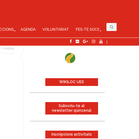
CCIONS
AGENDA
VOLUNTARIAT
FES-TE SOCI!
E
/
PÀGINA
WIKILOC UES
Subscriu-te al
newsletter quinzenal
Inscripcions activitats