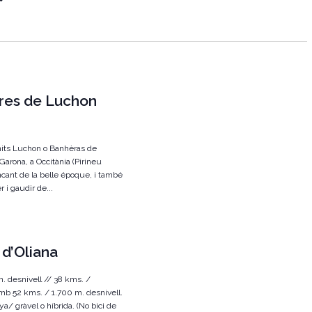
g
a
c
i
res de Luchon
ó
d
e
 nits Luchon o Banhèras de
v
Garona, a Occitània (Pirineu
ncant de la belle époque, i també
i
 i gaudir de...
s
u
a
 d’Oliana
l
m. desnivell // 38 kms. /
i
s amb 52 kms. / 1.700 m. desnivell.
a/ gràvel o híbrida. (No bici de
t