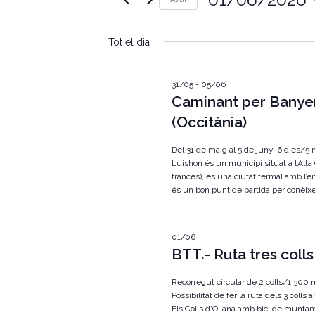
e
u
S
ï
g
e
u
Tot el dia
l
l
a
e
a
c
p
c
c
31/05
-
05/06
a
i
Caminant per Banye
r
i
o
a
(Occitània)
n
u
ó
a
l
u
Del 31 de maig al 5 de juny, 6 dies/5
a
v
n
Luishon és un municipi situat a l’Alta 
c
a
francès), és una ciutat termal amb l’e
l
i
d
a
és un bon punt de partida per conèixer
a
u
s
t
.
a
C
u
.
01/06
e
BTT.- Ruta tres colls
r
a
q
u
Recorregut circular de 2 colls/1.300 
l
e
Possibilitat de fer la ruta dels 3 coll
u
i
Els Colls d'Oliana amb bici de muntany