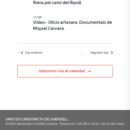
e
c
Riera pel camí del Ripoll.
g
i
g
a
o
n
17/06
a
c
Vídeo.- Oficis artesans. Documentals de
a
u
Miquel Cervera.
i
c
n
ó
a
i
d
d
a
ó
Dia anterior
Següent dia
t
e
a
v
v
.
Subscriviu-vos al calendari
i
i
s
s
u
u
a
a
l
l
i
UNIÓ EXCURSIONISTA DE SABADELL
Entitat declarada d’utilitat pública. Resolució JUS/811/2022, de 22 de març
i
t