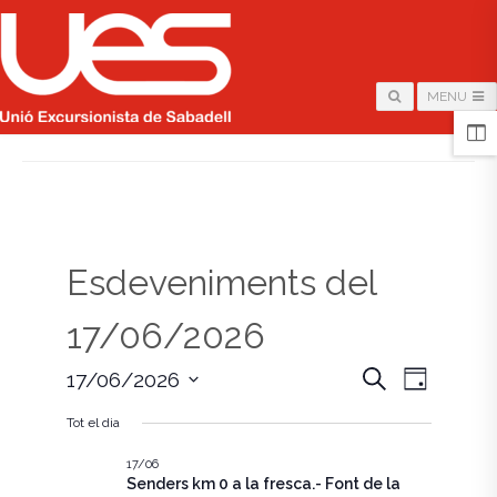
MENU
HOME
/
PÀGINA
Esdeveniments del
17/06/2026
N
N
C
17/06/2026
D
e
i
S
a
r
a
a
Tot el dia
e
c
v
l
a
v
e
17/06
e
Senders km 0 a la fresca.- Font de la
c