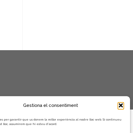
n
i
m
e
n
t
s
Gestiona el consentiment
es per garantir que us donem la millor experiència al nostre lloc web. Si continueu
st lloc, assumirem que hi esteu d'acord.