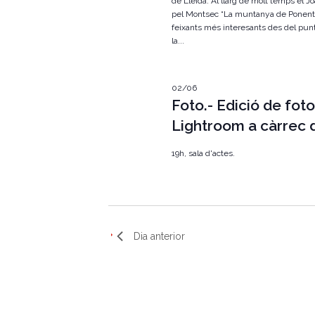
de Lleida. Al llarg de molt temps el J
E
s
pel Montsec “La muntanya de Ponent” 
c
d
feixants més interesants des del punt
e
la...
e
v
e
r
n
02/06
i
c
Foto.- Edició de fot
m
e
a
Lightroom a càrrec d
n
t
d
s
19h, sala d'actes.
p
'
e
r
E
p
a
s
r
Dia anterior
a
d
u
l
e
a
c
v
l