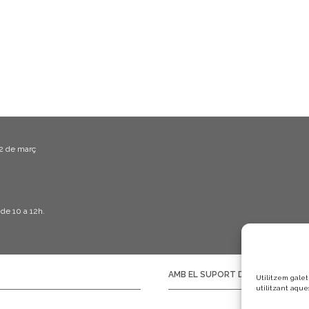
m
e
n
t
22 de març
 de 10 a 12h.
AMB EL SUPORT DE:
Utilitzem galet
utilitzant aque