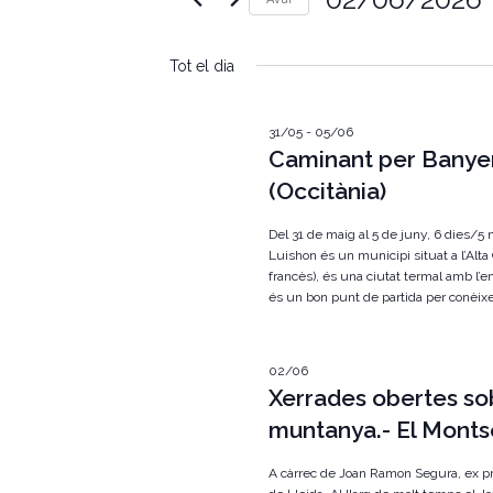
e
u
S
ï
g
e
u
Tot el dia
l
l
a
e
a
c
p
c
c
31/05
-
05/06
a
i
Caminant per Banye
r
i
o
a
(Occitània)
n
u
ó
a
l
u
Del 31 de maig al 5 de juny, 6 dies/5
a
v
n
Luishon és un municipi situat a l’Alta 
c
a
francès), és una ciutat termal amb l’e
l
i
d
a
és un bon punt de partida per conèixer
a
u
s
t
.
a
C
u
.
02/06
e
Xerrades obertes s
r
a
q
muntanya.- El Mont
u
l
e
A càrrec de Joan Ramon Segura, ex pr
u
i