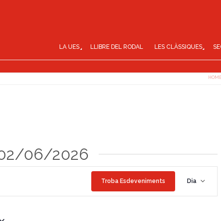
LA UES
LLIBRE DEL RODAL
LES CLÀSSIQUES
SE
HOM
 02/06/2026
N
Troba Esdeveniments
Dia
a
v
e