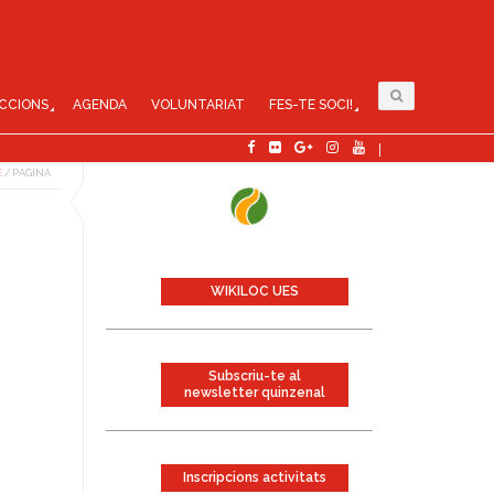
CCIONS
AGENDA
VOLUNTARIAT
FES-TE SOCI!
E
/
PÀGINA
WIKILOC UES
Subscriu-te al
newsletter quinzenal
Inscripcions activitats