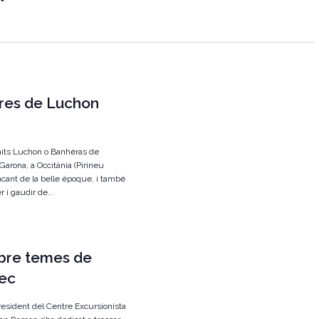
g
a
c
i
res de Luchon
ó
d
e
 nits Luchon o Banhèras de
v
Garona, a Occitània (Pirineu
ncant de la belle époque, i també
i
 i gaudir de...
s
u
a
obre temes de
l
sec
i
esident del Centre Excursionista
t