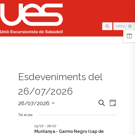
MENU
HOME
/
PÀGINA
Esdeveniments del
26/07/2026
N
N
C
26/07/2026
D
e
i
S
a
r
a
a
Tot el dia
e
c
v
l
a
v
e
25/07
-
26/07
e
Muntanya.- Garmo Negro (cap de
c