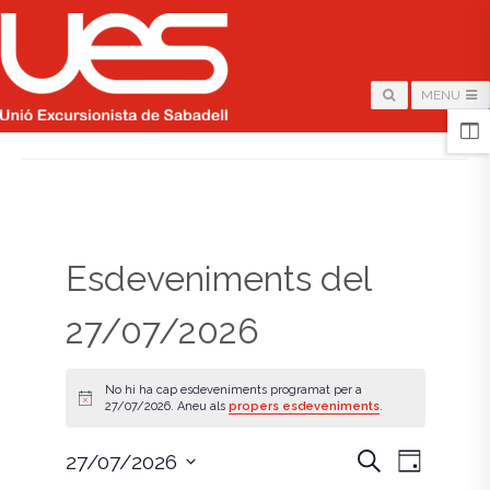
MENU
HOME
/
PÀGINA
Esdeveniments del
27/07/2026
No hi ha cap esdeveniments programat per a
A
27/07/2026. Aneu als
propers esdeveniments
.
v
í
s
N
N
C
27/07/2026
D
e
i
S