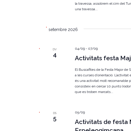
E
la travessa, assolirem el cim del T
s
c
una travessa...
d
e
e
v
e
r
setembre 2026
n
i
c
m
e
04/09
-
07/09
DV
a
4
n
Activitats festa Maj
t
d
s
p
El Buscafites de la Festa Major de Sa
'
e
a les curses d’orientació. L’activitat
r
és una activitat molt recomanable per
E
p
consisteix en cercar 10 punts (rodo
a
que es troben marcats...
s
r
a
d
u
l
05/09
e
DS
a
5
Activitats de festa 
c
v
l
Espeleogimcana