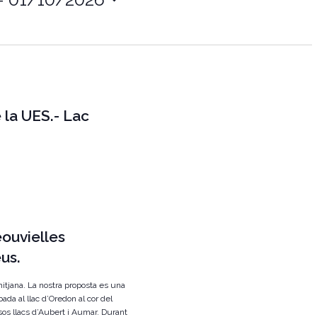
g
a
c
i
ó
la UES.- Lac
d
e
v
i
s
u
ouvielles
a
eus.
l
mitjana. La nostra proposta es una
i
bada al llac d’Oredon al cor del
t
sos llacs d’Aubert i Aumar. Durant