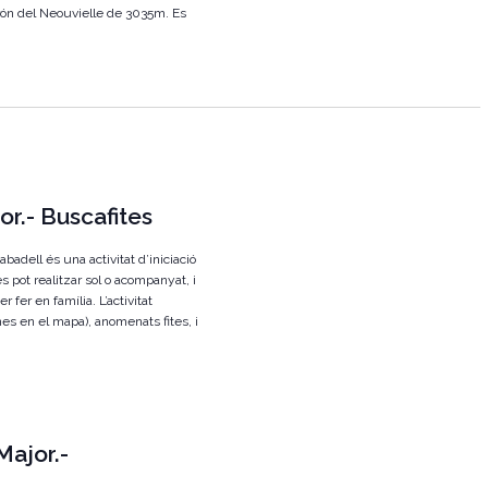
urón del Neouvielle de 3035m. Es
z
a
c
i
o
n
or.- Buscafites
s
E
badell és una activitat d’iniciació
 es pot realitzar sol o acompanyat, i
s
 fer en família. L’activitat
d
nes en el mapa), anomenats fites, i
e
v
e
Major.-
n
i