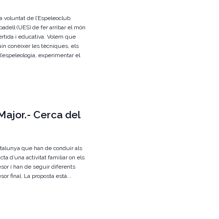
m
a voluntat de l’Espeleoclub
e
adell (UES) de fer arribar el món
ertida i educativa. Volem que
n
uin conèixer les tècniques, els
l’espeleologia, experimentar el
t
 Major.- Cerca del
atalunya que han de conduir als
acta d’una activitat familiar on els
sor i han de seguir diferents
sor final. La proposta està...