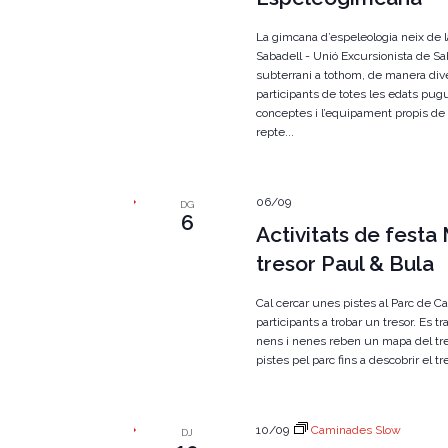
a
e
u
La gimcana d’espeleologia neix de l
.
n
Sabadell - Unió Excursionista de Sab
subterrani a tothom, de manera div
i
participants de totes les edats pug
conceptes i l’equipament propis de 
m
repte...
e
n
06/09
DG
6
t
Activitats de festa
tresor Paul & Bula
s
Cal cercar unes pistes al Parc de C
participants a trobar un tresor. Es tr
nens i nenes reben un mapa del tre
pistes pel parc fins a descobrir el tre
10/09
Caminades Slow
DJ