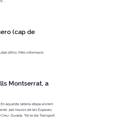
ò...
ero (cap de
tat difícil. Més informació
ls Montserrat, a
n aquesta setena etapa anirem
rrat, pel massís de les Espases,
a Creu. Durada: Tot el dia Transport: