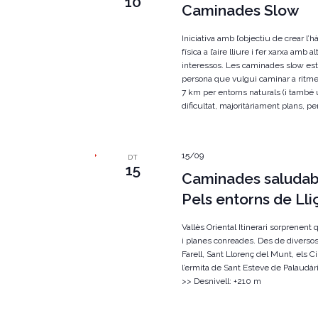
10
Caminades Slow
Iniciativa amb l’objectiu de crear l’h
física a l’aire lliure i fer xarxa am
interessos. Les caminades slow est
persona que vulgui caminar a ritme
7 km per entorns naturals (i també
dificultat, majoritàriament plans, per
15/09
DT
15
Caminades saludabl
Pels entorns de Ll
Vallès Oriental Itinerari sorprenent
i planes conreades. Des de diverso
Farell, Sant Llorenç del Munt, els C
l’ermita de Sant Esteve de Palaudàri
>> Desnivell: +210 m