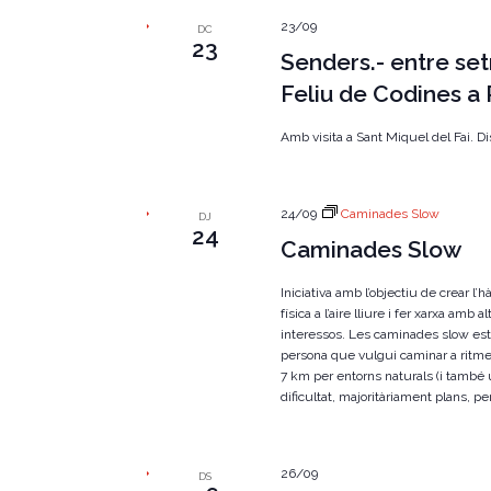
23/09
DC
23
Senders.- entre se
Feliu de Codines a R
Amb visita a Sant Miquel del Fai. Dis
24/09
Caminades Slow
DJ
24
Caminades Slow
Iniciativa amb l’objectiu de crear l’h
física a l’aire lliure i fer xarxa am
interessos. Les caminades slow est
persona que vulgui caminar a ritme
7 km per entorns naturals (i també
dificultat, majoritàriament plans, per
26/09
DS