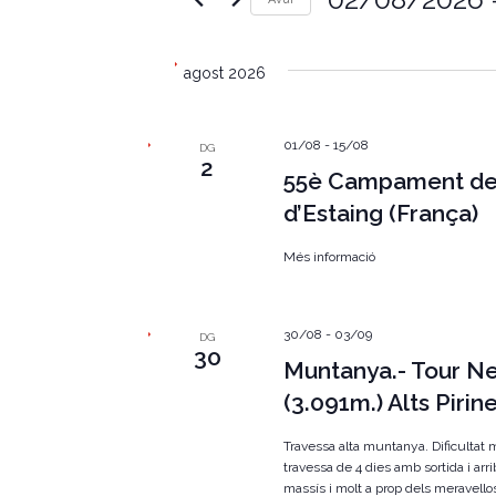
e
u
S
ï
g
e
u
l
agost 2026
l
a
e
a
c
p
c
c
a
01/08
-
15/08
i
DG
r
2
i
o
55è Campament de 
a
n
u
ó
d’Estaing (França)
a
l
u
a
v
n
Més informació
c
a
l
i
d
a
a
u
s
t
30/08
-
03/09
.
DG
a
30
C
Muntanya.- Tour Ne
u
.
e
(3.091m.) Alts Pirin
r
a
q
u
l
Travessa alta muntanya. Dificultat 
e
travessa de 4 dies amb sortida i arri
u
i
massís i molt a prop dels meravello