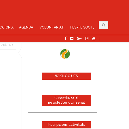
CCIONS
AGENDA
VOLUNTARIAT
FES-TE SOCI!
E
/
PÀGINA
WIKILOC UES
Subscriu-te al
newsletter quinzenal
Inscripcions activitats