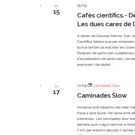
15/09
DT
15
Cafès científics.- 
Les dues cares de l
A càrrec de Gonzalo Merino, físic, di
Científica Sabies que per entendre
llunyà també cal estudiar les cose
Parlarem de partícules subatòmiqu
d'acceleradors de partícules i de t
precioses i de dades...
17/09
Caminades Slow
DJ
17
Caminades Slow
Iniciativa amb l’objectiu de crear l’h
física a l’aire lliure i fer xarxa am
interessos. Les caminades slow est
persona que vulgui caminar a ritme
7 km per entorns naturals (i també