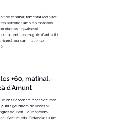
àbit de caminar, fomentar l’activitat
b altres persones amb els mateixos
an obertes a qualsevol
 suau, amb recorreguts d’entre 6 i
 urbans), per camins sense
ò...
es +60, matinal.-
içà d’Amunt
 que ens descobrirà racons de bosc
s punts gaudirem de vistes al
ingles del Bertí i el Montseny,
es i Sant Valerià. Distància: 10 km