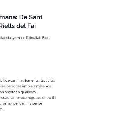
tmana: De Sant
iells del Fai
tància: 9km >> Dificultat: Fàcil.
àbit de caminar, fomentar l’activitat
b altres persones amb els mateixos
an obertes a qualsevol
 suau, amb recorreguts d’entre 6 i
 urbans), per camins sense
ò...