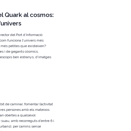
Del Quark al cosmos:
’univers
rector del Port d’Informació
 com funciona l'univers més
s més petites que existeixen?
es i de gegants còsmics,
elescopis ben estranys, d'imatges
àbit de caminar, fomentar l’activitat
b altres persones amb els mateixos
an obertes a qualsevol
 suau, amb recorreguts d’entre 6 i
 urbans), per camins sense