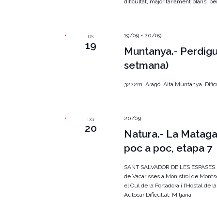
dificultat, majoritàriament plans, per
19/09
-
20/09
DS
19
Muntanya.- Perdigu
setmana)
3222m. Aragó. Alta Muntanya. Dificul
20/09
DG
20
Natura.- La Matagal
poc a poc, etapa 7
SANT SALVADOR DE LES ESPASES. E
de Vacarisses a Monistrol de Montse
el Cul de la Portadora i l’Hostal de l
Autocar Dificultat: Mitjana