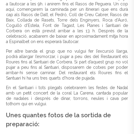
a l’autocar a les 9h. i anirem fins el Rasos de Peguera. Un cop
aquí, començarem la caminada per un itinerari que ens durà
cap als Rasos de Dalt, el Pedró, Coll de Creu Cabrer, Rasos de
Baix, Collada de Rasets, Torre dels Enginyers, Roca d’Auró,
Cogulló d’Estela, Font de Tagast, Les Planes i Santuari de
Corbera on està previst arribar a les 13 h. Després de la
celebració, acabarem de baixar en aproximadament mitja hora
a Espinalbet on ens esperarà l’autocar.
Per altre banda el grup que no vulgui fer l’excursió llarga,
podrà allargar l’esmorzar, i pujar a peu des del Restaurant els
Roures fins al Santuari de Corbera. Si part d’aquest grup no vol
pujar a peu fins al Santuari, disposarem de cotxes per poder
arribar-hi sense caminar. Del restaurant els Roures fins el
Santuari hi ha uns tres quarts d’hora de pujada.
En el Santuari i tots plegats celebrarem les festes de Nadal
amb un petit concert de la coral La Carena, cantada popular
de nadales i després de dinar, torrons, neules i cava per
tothom qui en vulgui.
Unes quantes fotos de la sortida de
preparació: