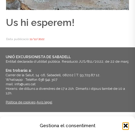
Us hi esperem!
Data publicació
11/12/2022
UNIÓ EXCURSIONISTA DE SABADELL
Entitat declarada d’utilitat pública. Resolució JUS/811/2022, de 22 de març
Ens trobaràs a:
Carrer de la Salut, 14 -16, Sabadell, 08202 | T: 93 725 87 12.
Whatsapp : Telèfon 638 941 307
mail: info@ues.cat
Horaris: de dilluns a divendres de 17 a 21h. Dimarts i dijous també de 10 a
12h.
Política de cookies
Avís legal
ADHERITS A:
Gestiona el consentiment