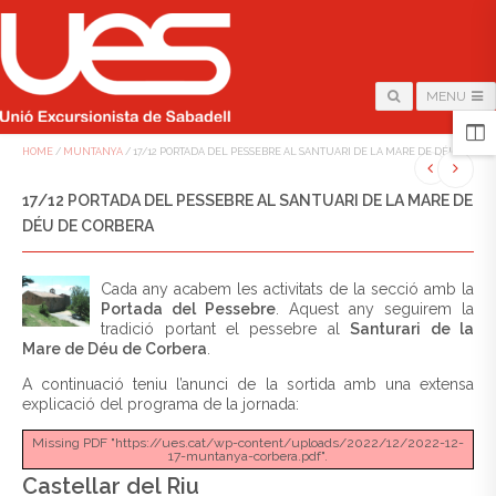
MENU
HOME
/
MUNTANYA
/
17/12 PORTADA DEL PESSEBRE AL SANTUARI DE LA MARE DE DÉU DE CO
17/12 PORTADA DEL PESSEBRE AL SANTUARI DE LA MARE DE
DÉU DE CORBERA
Cada any acabem les activitats de la secció amb la
Portada del Pessebre
. Aquest any seguirem la
tradició portant el pessebre al
Santurari de la
Mare de Déu de Corbera
.
A continuació teniu l’anunci de la sortida amb una extensa
explicació del programa de la jornada:
Missing PDF "https://ues.cat/wp-content/uploads/2022/12/2022-12-
17-muntanya-corbera.pdf".
Castellar del Riu