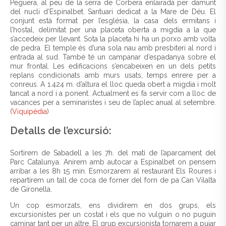
Peguera, al peu de la serra de Corbera enlairada per damunt
del nucli d’Espinalbet. Santuari dedicat a la Mare de Déu. El
conjunt està format per l’església, la casa dels ermitans i
l’hostal, delimitat per una placeta oberta a migdia a la que
s’accedeix per llevant. Sota la placeta hi ha un porxo amb volta
de pedra. El temple és d’una sola nau amb presbiteri al nord i
entrada al sud. També té un campanar d’espadanya sobre el
mur frontal. Les edificacions s’encabeixen en un dels petits
replans condicionats amb murs usats, temps enrere per a
conreus. A 1.424 m. d’altura el lloc queda obert a migdia i molt
tancat a nord i a ponent. Actualment es fa servir com a lloc de
vacances per a seminaristes i seu de l’aplec anual al setembre.
(
Viquipèdia
)
Detalls de l’excursió:
Sortirem de Sabadell a les 7h. del matí de l’aparcament del
Parc Catalunya. Anirem amb autocar a Espinalbet on pensem
arribar a les 8h 15 min. Esmorzarem al restaurant Els Roures i
repartirem un tall de coca de forner del forn de pa Can Vilalta
de Gironella.
Un cop esmorzats, ens dividirem en dos grups, els
excursionistes per un costat i els que no vulguin o no puguin
caminar tant per un altre. El grup excursionista tornarem a pujar