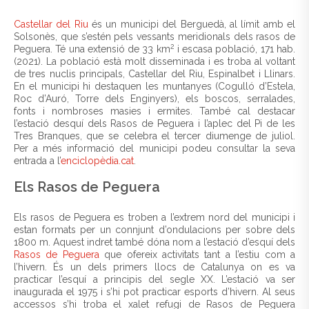
Castellar del Riu
és un municipi del Berguedà, al límit amb el
Solsonès, que s’estén pels vessants meridionals dels rasos de
2
Peguera. Té una extensió de 33 km
i escasa població, 171 hab.
(2021). La població està molt disseminada i es troba al voltant
de tres nuclis principals, Castellar del Riu, Espinalbet i Llinars.
En el municipi hi destaquen les muntanyes (Cogulló d’Estela,
Roc d’Auró, Torre dels Enginyers), els boscos, serralades,
fonts i nombroses masies i ermites. També cal destacar
l’estació desquí dels Rasos de Peguera i l’aplec del Pi de les
Tres Branques, que se celebra el tercer diumenge de juliol.
Per a més informació del municipi podeu consultar la seva
entrada a l’
enciclopèdia.cat
.
Els Rasos de Peguera
Els rasos de Peguera es troben a l’extrem nord del municipi i
estan formats per un connjunt d’ondulacions per sobre dels
1800 m. Aquest indret també dóna nom a l’estació d’esquí dels
Rasos de Peguera
que ofereix activitats tant a l’estiu com a
l’hivern. És un dels primers llocs de Catalunya on es va
practicar l’esquí a principis del segle XX. L’estació va ser
inaugurada el 1975 i s’hi pot practicar esports d’hivern. Al seus
accessos s’hi troba el xalet refugi de Rasos de Peguera