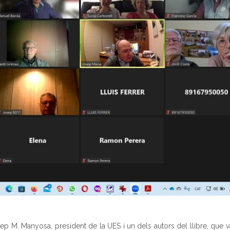
 M. Manyosa, president de la UES i un dels autors del llibre, que v