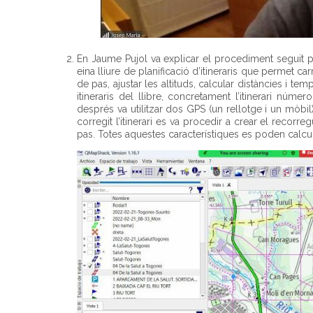
En Jaume Pujol va explicar el procediment seguit per 
eina lliure de planificació d’itineraris que permet car
de pas, ajustar les altituds, calcular distàncies i t
itineraris del llibre, concretament l’itinerari núme
després va utilitzar dos GPS (un rellotge i un mòbi
corregit l’itinerari es va procedir a crear el recorre
pas. Totes aquestes característiques es poden calc