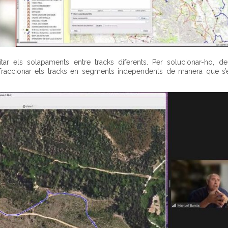
ar els solapaments entre tracks diferents. Per solucionar-ho, de
raccionar els tracks en segments independents de manera que s’ev