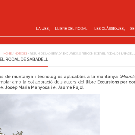
LA UES
LLIBRE DEL RODAL
LES CLÀSSIQUES
SE
HOME
/
NOTÍCIES
/
RESUM DE LA XERRADA EXCURSIONS PER CONÈIXER EL RODAL DE SABADEL
EL RODAL DE SABADELL
es de muntanya i tecnologies aplicables a la muntanya
(
Mount
mptar amb la col·laboració dels autors del llibre
Excursions per con
 el
Josep Maria Manyosa
i el
Jaume Pujol
.