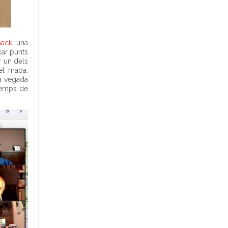
ack
, una
icar punts
r un dels
 el mapa,
na vegada
 temps de