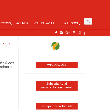
CCIONS
AGENDA
VOLUNTARIAT
FES-TE SOCI!
L
ain Open
WIKILOC UES
èixer el
Subscriu-te al
newsletter quinzenal
Inscripcions activitats