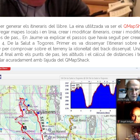
generar els itineraris del llibre. La eina utilitzada va ser el
QMapSh
regar mapes locals i en línia, crear i modificar itineraris, crear i modif
emps de pas,… En Jaume va explicar el passos que havia seguit per crea
ro 4, De la Salut a Togores. Primer es va dissenyar l’itinerari sobre
l) per comprovar sobre el terreny la idoneïtat del track dissenyat. U
gut final amb els punts de pas, les altituds i el càlcul de distàncies i
ular acuradament amb l’ajuda del QMapShack.