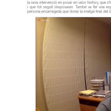
la seva intervenció en posar en valor l’esforç que s’h
i que tot seguit s’exposaran. També va fer una e
persona encarregada que donar la imatge final del ll