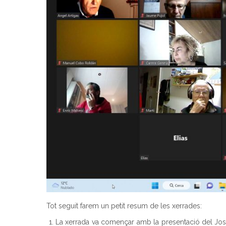
Tot seguit farem un petit resum de les xerrades:
La xerrada va començar amb la presentació del Josep