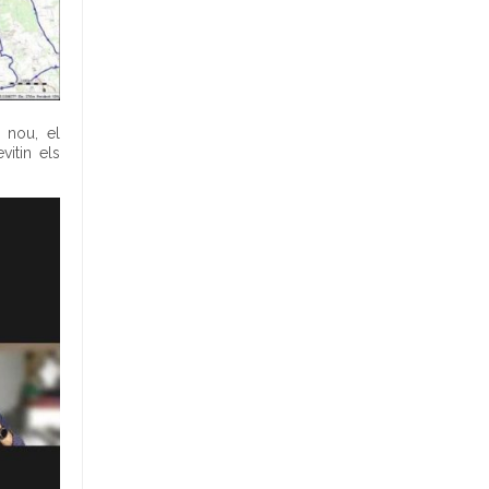
 nou, el
itin els