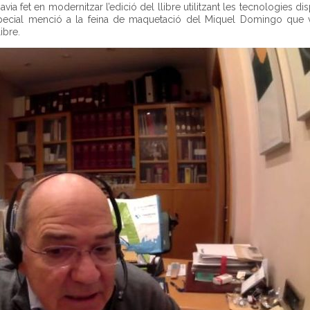
avia fet en modernitzar l’edició del llibre utilitzant les tecnologies di
special menció a la feina de maquetació del Miquel Domingo que v
ibre.