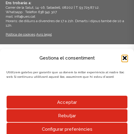
Ens trobaràs a:
Carrer de la Salut, 14 -16, Sabadell, 08202 | T: 93 725 87 12.
Whatsapp : Telèfon 638 941 307
mail: info@ues.cat
Horaris: de dilluns a divendres de 17 a 21h. Dimarts i dijous també de 10 a
12h.
Política de cookies
Avís legal
ADHERITS A:
Gestiona el consentiment
Utilitzem galetes per garantir que us donem la millor experiència al nostre lloc
web. Si continueu utilitzant aquest lloc, assumirem que hi esteu d'acord.
AMB EL SUPORT DE:
Acceptar
Rebutjar
Configurar preferències