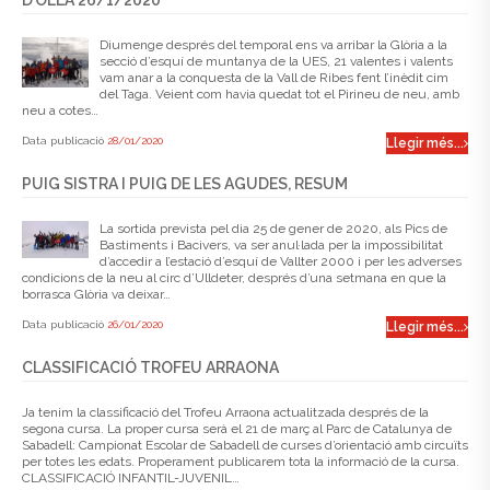
Diumenge després del temporal ens va arribar la Glòria a la
secció d’esquí de muntanya de la UES, 21 valentes i valents
vam anar a la conquesta de la Vall de Ribes fent l’inèdit cim
del Taga. Veient com havia quedat tot el Pirineu de neu, amb
neu a cotes…
Data publicació
28/01/2020
Llegir més...
PUIG SISTRA I PUIG DE LES AGUDES, RESUM
La sortida prevista pel dia 25 de gener de 2020, als Pics de
Bastiments i Bacivers, va ser anul·lada per la impossibilitat
d’accedir a l’estació d’esquí de Vallter 2000 i per les adverses
condicions de la neu al circ d’Ulldeter, després d’una setmana en que la
borrasca Glòria va deixar…
Data publicació
26/01/2020
Llegir més...
CLASSIFICACIÓ TROFEU ARRAONA
Ja tenim la classificació del Trofeu Arraona actualitzada després de la
segona cursa. La proper cursa serà el 21 de març al Parc de Catalunya de
Sabadell: Campionat Escolar de Sabadell de curses d’orientació amb circuïts
per totes les edats. Properament publicarem tota la informació de la cursa.
CLASSIFICACIÓ INFANTIL-JUVENIL…