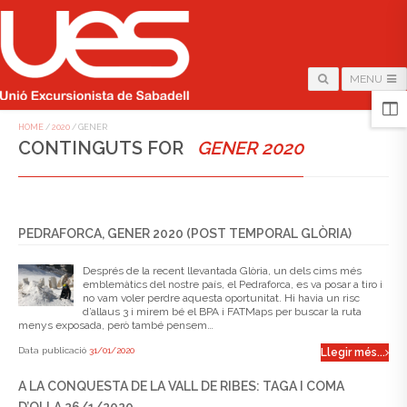
MENU
HOME
/
2020
/
GENER
CONTINGUTS FOR
GENER 2020
PEDRAFORCA, GENER 2020 (POST TEMPORAL GLÒRIA)
Després de la recent llevantada Glòria, un dels cims més
emblemàtics del nostre país, el Pedraforca, es va posar a tiro i
no vam voler perdre aquesta oportunitat. Hi havia un risc
d’allaus 3 i mirem bé el BPA i FATMaps per buscar la ruta
menys exposada, però també pensem…
Data publicació
31/01/2020
Llegir més...
A LA CONQUESTA DE LA VALL DE RIBES: TAGA I COMA
D’OLLA 26/1/2020