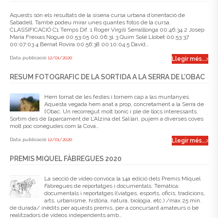
Aquests són els resultats de la sisena cursa urbana d’orientació de
Sabadell. També podeu mirar unes quantes fotos de la cursa.
CLASSIFICACIÓ C1 Temps Dif. 1 Roger Virgili Serralllonga 00:46:34 2 Josep
Maria Freixas Nogue 00:53:05 00:06:31 3 Quim Solé Llobet 00:53:37
00:07:03 4 Bernat Rovira 00:56:38 00:10:04 5 David…
Data publicació
12/01/2020
Llegir més...
RESUM FOTOGRAFIC DE LA SORTIDA A LA SERRA DE L’OBAC
Hem tornat de les festes i tornem cap a las muntanyes.
Aquesta vegada hem anat a prop, concretament a la Serra de
l’Obac. Un recorregut molt bonic i ple de llocs interessants.
Sortim des de l’aparcament de L’Alzina del Sal·lari, pujem a diverses coves
molt poc conegudes com la Cova…
Data publicació
12/01/2020
Llegir més...
PREMIS MIQUEL FÀBREGUES 2020
La secció de vídeo convoca la 14a edició dels Premis Miquel
Fàbregues de reportatges i documentals. Temàtica:
documentals i reportatges ((viatges, esports, oficis, tradicions,
arts, urbanisme, història, natura, biologia, etc.) /màx 25 min.
de durada/ inèdits per aquests premis, per a concursant amateurs o bé
realitzadors de vídeos independents amb…