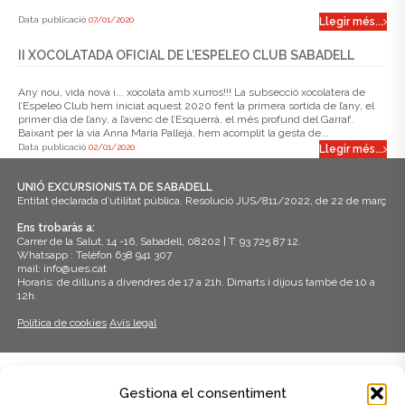
Data publicació
07/01/2020
Llegir més...
II XOCOLATADA OFICIAL DE L’ESPELEO CLUB SABADELL
Any nou, vida nova i... xocolata amb xurros!!! La subsecció xocolatera de
l’Espeleo Club hem iniciat aquest 2020 fent la primera sortida de l’any, el
primer dia de l’any, a l’avenc de l’Esquerrà, el més profund del Garraf.
Baixant per la via Anna Maria Pallejà, hem acomplit la gesta de...
Data publicació
02/01/2020
Llegir més...
UNIÓ EXCURSIONISTA DE SABADELL
Entitat declarada d’utilitat pública. Resolució JUS/811/2022, de 22 de març
Ens trobaràs a:
Carrer de la Salut, 14 -16, Sabadell, 08202 | T: 93 725 87 12.
Whatsapp : Telèfon 638 941 307
mail: info@ues.cat
Horaris: de dilluns a divendres de 17 a 21h. Dimarts i dijous també de 10 a
12h.
Política de cookies
Avís legal
ADHERITS A:
Gestiona el consentiment