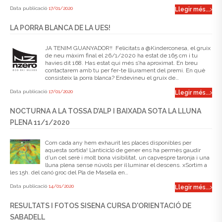
Data publicació
17/01/2020
Llegir més...
LA PORRA BLANCA DE LA UES!
JA TENIM GUANYADOR!! Felicitats a @Kinderconesa, el gruix
de neu màxim final el 26/1/2020 ha estat de 165 cm i tu
havies dit 168. Has estat qui més s’ha aproximat. En breu
contactarem amb tu per fer-te lliurament del premi. En què
consisteix la porra blanca? Endevineu el gruix de…
Data publicació
17/01/2020
Llegir més...
NOCTURNA A LA TOSSA D’ALP I BAIXADA SOTA LA LLUNA
PLENA 11/1/2020
Com cada any hem exhaurit les places disponibles per
aquesta sortida! L’anticicló de gener ens ha permès gaudir
d’un cel serè i molt bona visibilitat, un capvespre taronja i una
lluna plena sense núvols per il·luminar el descens. xSortim a
les 15h. del canó groc del Pla de Masella en…
Data publicació
14/01/2020
Llegir més...
RESULTATS I FOTOS SISENA CURSA D'ORIENTACIÓ DE
SABADELL