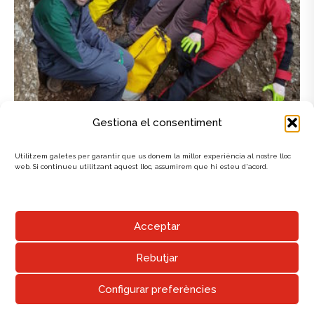
Gestiona el consentiment
Utilitzem galetes per garantir que us donem la millor experiència al nostre lloc
web. Si continueu utilitzant aquest lloc, assumirem que hi esteu d'acord.
Acceptar
Espeleo Club Sabadell
Data publicació
17/12/2018
Rebutjar
Tagged as
Espeleo Club
,
Espeleologia
,
Galeria
,
Notícies
Configurar preferències
UNIÓ EXCURSIONISTA DE SABADELL