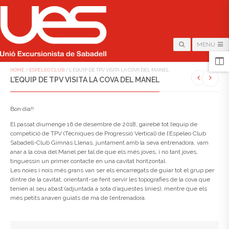
MENU
HOME
/
ESPELEO CLUB
/
L’EQUIP DE TPV VISITA LA COVA DEL MANEL
L’EQUIP DE TPV VISITA LA COVA DEL MANEL
Bon dia!!
El passat diumenge 16 de desembre de 2018, gairebé tot l’equip de
competició de TPV (Tècniques de Progressió Vertical) de l’Espeleo Club
Sabadell-Club Gimnàs Llenas, juntament amb la seva entrenadora, vam
anar a la cova del Manel per tal de que els més joves, i no tant joves,
tinguessin un primer contacte en una cavitat horitzontal.
Les noies i nois més grans van ser els encarregats de guiar tot el grup per
dintre de la cavitat, orientant-se fent servir les topografies de la cova que
tenien al seu abast (adjuntada a sota d’aquestes línies), mentre que els
més petits anaven guiats de mà de l’entrenadora.