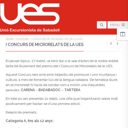
MENU
HOME
/
CULTURA
/
I CONCURS DE MICRORELATS DE LA UES
I CONCURS DE MICRORELATS DE LA UES
El passat dijous, 27 d’abril, va tenir lloc a la sala d’actes de la nostra entitat
l’acte de lliurament del premis del I Concurs de Microrelats de la UES.
Aquest Concurs neix amb amb l’objectiu de promoure i unir muntanya i
cultura, a més de fomentar l’ús de la llengua catalana. De temàtica lliure,
en el microrelat hi havia de constar com a mínim una d’aquestes
paraules:
CARENA
–
BADABADOC
–
TARTERA
En total es van presentar 21 relats, una xifra que l’organització valora molt
positivament per tractar-se d’una primera edició.
Relació de premiats:
Categoria A, fins als 12 anys: