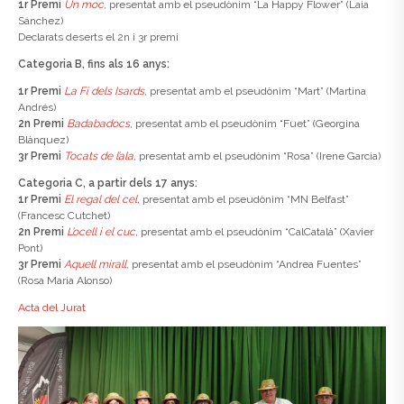
1r Premi
Un moc
, presentat amb el pseudònim “La Happy Flower” (Laia
Sánchez)
Declarats deserts el 2n i 3r premi
Categoria B, fins als 16 anys:
1r Premi
La Fi dels Isards
, presentat amb el pseudònim “Mart” (Martina
Andrés)
2n Premi
Badabadocs
, presentat amb el pseudònim “Fuet” (Georgina
Blànquez)
3r Premi
Tocats de l’ala
, presentat amb el pseudònim “Rosa” (Irene Garcia)
Categoria C, a partir dels 17 anys:
1r Premi
El regal del cel
,
presentat amb el pseudònim “MN Belfast”
(Francesc Cutchet)
2n Premi
L’ocell i el cuc
,
presentat amb el pseudònim “CalCatalà” (Xavier
Pont)
3r Premi
Aquell mirall
, presentat amb el pseudònim “Andrea Fuentes”
(Rosa Maria Alonso)
Acta del Jurat