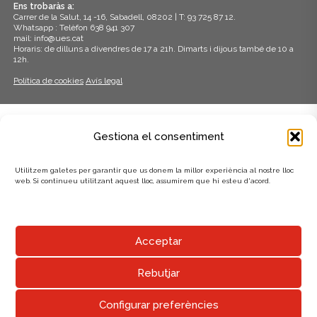
Ens trobaràs a:
Carrer de la Salut, 14 -16, Sabadell, 08202 | T: 93 725 87 12.
Whatsapp : Telèfon 638 941 307
mail: info@ues.cat
Horaris: de dilluns a divendres de 17 a 21h. Dimarts i dijous també de 10 a
12h.
Política de cookies
Avís legal
ADHERITS A:
Gestiona el consentiment
Utilitzem galetes per garantir que us donem la millor experiència al nostre lloc
web. Si continueu utilitzant aquest lloc, assumirem que hi esteu d'acord.
AMB EL SUPORT DE:
Acceptar
Rebutjar
Configurar preferències