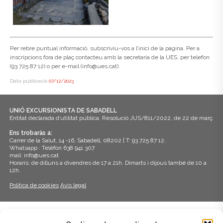
Per rebre puntual informació, subscriviu-vos a l’inici de la pàgina. Per a
inscripcions fora de plaç contacteu amb la secretaria de la UES, per telefon
(93 725 87 12) o per e-mail (info@ues.cat).
Data publicació
07/12/2023
UNIÓ EXCURSIONISTA DE SABADELL
Entitat declarada d’utilitat pública. Resolució JUS/811/2022, de 22 de març
Ens trobaràs a:
Carrer de la Salut, 14 -16, Sabadell, 08202 | T: 93 725 87 12.
Whatsapp : Telèfon 638 941 307
mail: info@ues.cat
Horaris: de dilluns a divendres de 17 a 21h. Dimarts i dijous també de 10 a
12h.
Política de cookies
Avís legal
ADHERITS A: