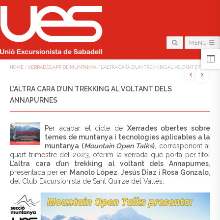
MENU
HOME
/
XERRADES APP DE MUNTANYA
/
L’ALTRA CARA D’UN TREKKING AL VOLTANT DELS AN
L’ALTRA CARA D’UN TREKKING AL VOLTANT DELS
ANNAPURNES
Per acabar el cicle de
Xerrades obertes sobre
temes de muntanya i tecnologies aplicables a la
muntanya (
Mountain Open Talks
)
, corresponent al
quart trimestre del 2023, oferim la xerrada que porta per títol
L’altra cara d’un trekking al voltant dels Annapurnes
,
presentada per en
Manolo López
,
Jesús Díaz
i
Rosa Gonzalo
,
del Club Excursionista de Sant Quirze del Vallès.