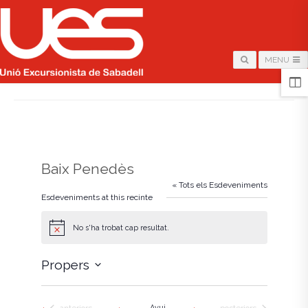
MENU
HOME
/
PÀGINA
/
Baix Penedès
« Tots els Esdeveniments
Esdeveniments at this recinte
No s'ha trobat cap resultat.
A
v
í
Propers
s
S
e
l
Esdeveniments
Esdeveniments
Avui