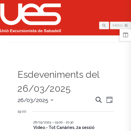
MENU
HOME
/
PÀGINA
Esdeveniments del
26/03/2025
N
N
C
26/03/2025
D
e
i
S
a
r
a
a
19:00
e
c
v
l
a
v
e
26/03/2025 --19:00
-
20:30
e
Vídeo.- Tot Canàries, 2a sessió
c