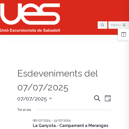
MENU
HOME
/
PÀGINA
Esdeveniments del
07/07/2025
N
N
C
07/07/2025
D
e
i
S
a
r
a
a
Tot el dia
e
c
v
l
a
v
e
06/07/2025
-
13/07/2025
e
La Ganyota.- Campament a Meranges
c