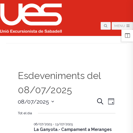
MENU
HOME
/
PÀGINA
Esdeveniments del
08/07/2025
N
N
C
08/07/2025
D
e
i
S
a
r
a
a
Tot el dia
e
c
v
l
a
v
e
06/07/2025
-
13/07/2025
e
La Ganyota.- Campament a Meranges
c